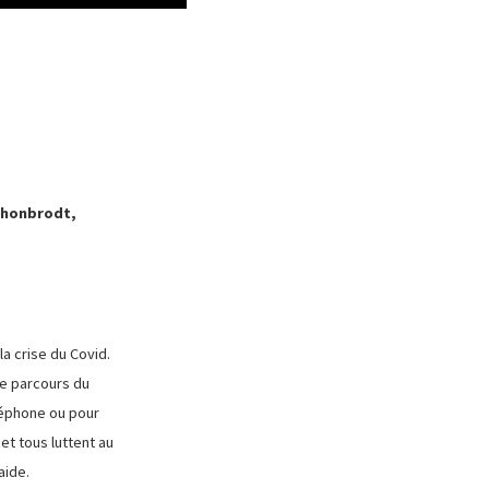
Schonbrodt,
a crise du Covid.
le parcours du
léphone ou pour
 et tous luttent au
aide.