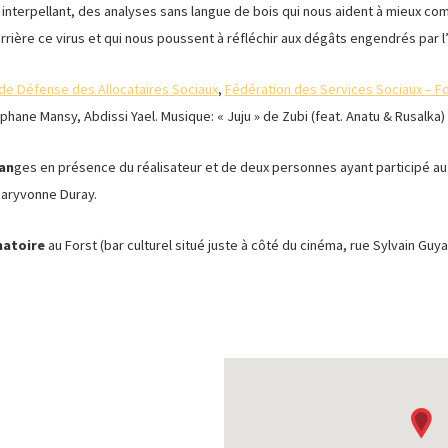
nterpellant, des analyses sans langue de bois qui nous aident à mieux com
rière ce virus et qui nous poussent à réfléchir aux dégâts engendrés par l’E
de Défense des Allocataires Sociaux
,
Fédération des Services Sociaux – F
ane Mansy, Abdissi Yael. Musique: « Juju » de Zubi (feat. Anatu & Rusalka)
an
ges en présence du réalisateur et de deux personnes ayant participé au 
aryvonne Duray.
natoire
au Forst (bar culturel situé juste à côté du cinéma, rue Sylvain Guya