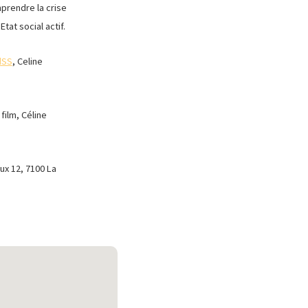
prendre la crise
tat social actif.
dSS
, Celine
film, Céline
ux 12, 7100 La