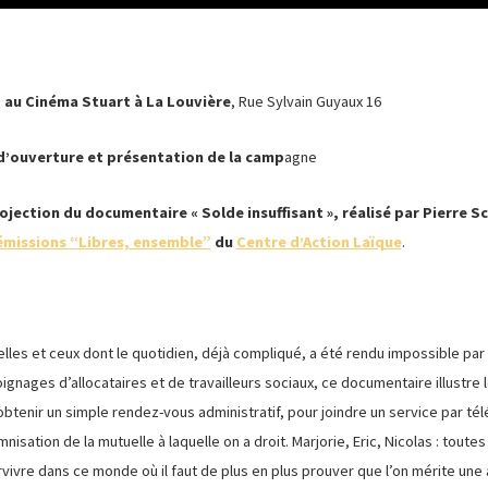
 au Cinéma Stuart à La Louvière
, Rue Sylvain Guyaux 16
d’ouverture et présentation de la camp
agne
ojection du documentaire « Solde insuffisant », réalisé par Pierre 
émissions “Libres, ensemble”
du
Centre d’Action Laïque
.
les et ceux dont le quotidien, déjà compliqué, a été rendu impossible par l
ignages d’allocataires et de travailleurs sociaux, ce documentaire illustre 
btenir un simple rendez-vous administratif, pour joindre un service par té
isation de la mutuelle à laquelle on a droit. Marjorie, Eric, Nicolas : toutes
vivre dans ce monde où il faut de plus en plus prouver que l’on mérite une 