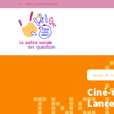
Retour au site Picardie Laïque
Accueil
Ca
Ciné-
Lance