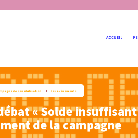
ACCUEIL
FE
mpagne de sensibilisation
Les événements
débat « Solde insuffisant
ment de la campagne