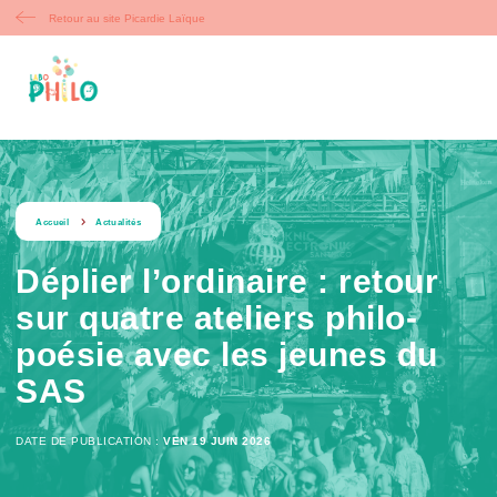
Retour au site Picardie Laïque
string(9) « actualite »
Accueil
Actualités
Déplier l’ordinaire : retour
sur quatre ateliers philo-
poésie avec les jeunes du
SAS
DATE DE PUBLICATION :
VEN 19 JUIN 2026