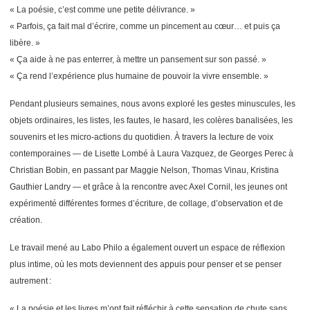
« La poésie, c’est comme une petite délivrance. »
« Parfois, ça fait mal d’écrire, comme un pincement au cœur… et puis ça
libère. »
« Ça aide à ne pas enterrer, à mettre un pansement sur son passé. »
« Ça rend l’expérience plus humaine de pouvoir la vivre ensemble. »
Pendant plusieurs semaines, nous avons exploré les gestes minuscules, les
objets ordinaires, les listes, les fautes, le hasard, les colères banalisées, les
souvenirs et les micro-actions du quotidien. À travers la lecture de voix
contemporaines — de Lisette Lombé à Laura Vazquez, de Georges Perec à
Christian Bobin, en passant par Maggie Nelson, Thomas Vinau, Kristina
Gauthier Landry — et grâce à la rencontre avec Axel Cornil, les jeunes ont
expérimenté différentes formes d’écriture, de collage, d’observation et de
création.
Le travail mené au Labo Philo a également ouvert un espace de réflexion
plus intime, où les mots deviennent des appuis pour penser et se penser
autrement :
« La poésie et les livres m’ont fait réfléchir à cette sensation de chute sans