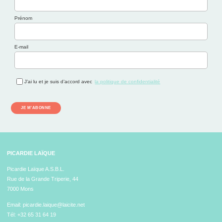
Prénom
E-mail
J’ai lu et je suis d’accord avec
la politique de confidentialité
JE M'ABONNE
PICARDIE LAÏQUE
Picardie Laïque A.S.B.L.
Rue de la Grande Triperie, 44
7000 Mons
Email:
picardie.laique@laicite.net
Tél:
+32 65 31 64 19