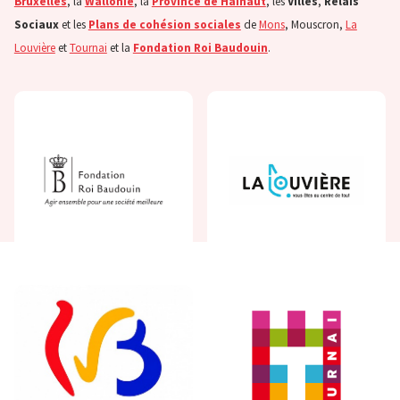
Bruxelles
, la
Wallonie
, la
Province de Hainaut
, les
Villes
,
Relais
Sociaux
et les
Plans de cohésion sociales
de
Mons
, Mouscron,
La
Louvière
et
Tournai
et la
Fondation Roi Baudouin
.