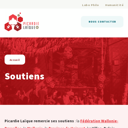
Labo Philo
HumaniCité
NOUS CONTACTER
string(4) « page »
Accueil
Soutiens
Picardie Laïque remercie ses soutiens
: la
Fédération Wallonie-