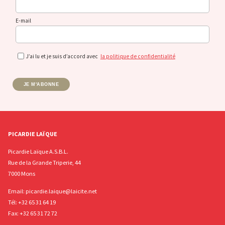
E-mail
J’ai lu et je suis d’accord avec
la politique de confidentialité
JE M'ABONNE
PICARDIE LAÏQUE
Picardie Laïque A.S.B.L.
Rue de la Grande Triperie, 44
7000 Mons
Email:
picardie.laique@laicite.net
Tél:
+32 65 31 64 19
Fax: +32 65 31 72 72