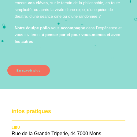
encore
vos élèves
, sur le terrain de la philosophie, en toute
simplicité, ou après la visite d’une expo, d’une pièce de
théâtre, d’une séance ciné ou d’une randonnée ?
Notre équipe philo
vous
accompagne
dans l’expérience et
vous inviteront
à penser par et pour vous-mêmes et avec
les autres
En savoir plus
Infos pratiques
LIEU
Rue de la Grande Triperie, 44 7000 Mons