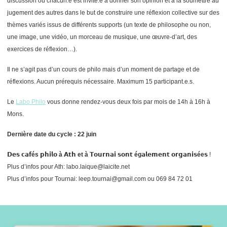
discussion où chacun.e est invité.e à donner son opinion et à la soumettre au
jugement des autres dans le but de construire une réflexion collective sur des
thèmes variés issus de différents supports (un texte de philosophe ou non,
une image, une vidéo, un morceau de musique, une œuvre-d’art, des
exercices de réflexion…).
Il ne s’agit pas d’un cours de philo mais d’un moment de partage et de
réflexions. Aucun prérequis nécessaire. Maximum 15 participant.e.s.
Le
Labo Philo
vous donne rendez-vous deux fois par mois de 14h à 16h à
Mons.
Dernière date du cycle : 22 juin
𝗗𝗲𝘀 𝗰𝗮𝗳
és
𝗽𝗵𝗶𝗹𝗼
à
𝗔𝘁𝗵
et à
𝗧𝗼𝘂𝗿𝗻𝗮𝗶 𝘀𝗼𝗻𝘁
ég
𝗮𝗹𝗲𝗺𝗲𝗻𝘁 𝗼𝗿𝗴𝗮𝗻𝗶𝘀
ée
𝘀 !
Plus d’infos pour Ath: labo.laique@laicite.net
Plus d’infos pour Tournai: leep.tournai@gmail.com ou 069 84 72 01