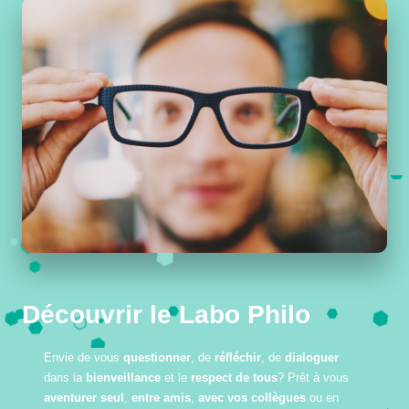
Découvrir le Labo Philo
Envie de vous
questionner
, de
réfléchir
, de
dialoguer
dans la
bienveillance
et le
respect de tous
? Prêt à vous
aventurer
seul
,
entre amis
,
avec vos collègues
ou en