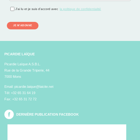
J’ai lu et je suis d’accord avec
la politique de confidentialité
JE M'ABONNE
PICARDIE LAÏQUE
Picardie Laïque A.S.B.L.
Rue de la Grande Triperie, 44
7000 Mons
Email:
picardie.laique@laicite.net
Tél:
+32 65 31 64 19
Fax: +32 65 31 72 72
DERNIÈRE PUBLICATION FACEBOOK