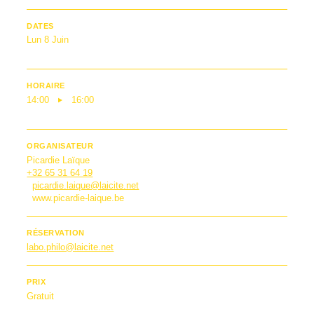
DATES
Lun 8 Juin
HORAIRE
14:00
16:00
ORGANISATEUR
Picardie Laïque
+32 65 31 64 19
picardie.laique@laicite.net
www.picardie-laique.be
RÉSERVATION
labo.philo@laicite.net
PRIX
Gratuit