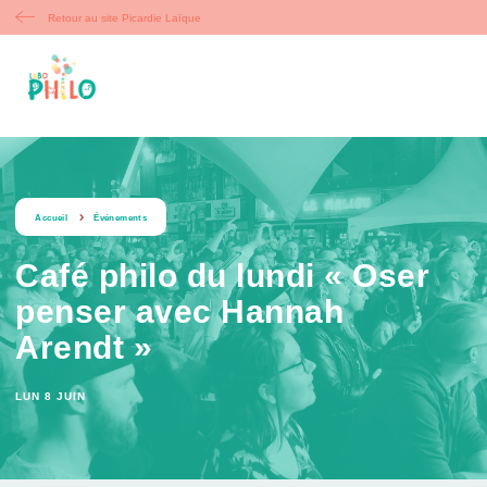
Retour au site Picardie Laïque
string(9) « evenement »
Accueil
Événements
Café philo du lundi « Oser
penser avec Hannah
Arendt »
LUN 8 JUIN