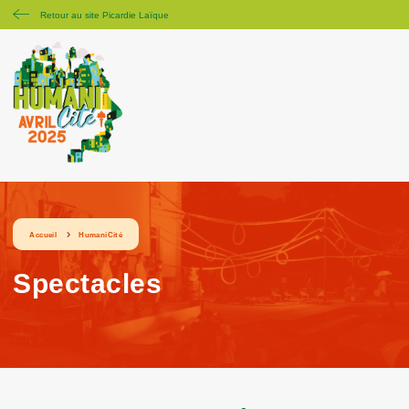
Retour au site Picardie Laïque
Accueil
HumaniCité
Spectacles