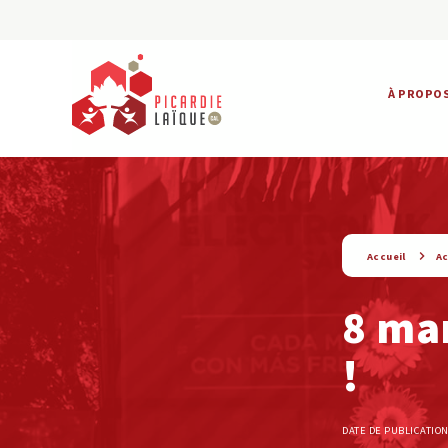
À PROPO
string(9) « actualite »
Accueil
Ac
8 mar
!
DATE DE PUBLICATION