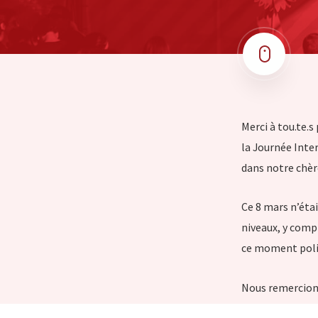
Merci à tou.te.s
la Journée Inte
dans notre chère
Ce 8 mars n’éta
niveaux, y compr
ce moment politi
Nous remercions