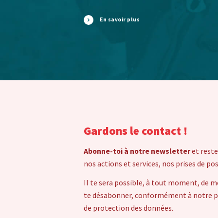
En savoir plus
Gardons le contact !
Abonne-toi à notre newsletter
et reste
nos actions et services, nos prises de po
Il te sera possible, à tout moment, de m
te désabonner, conformément à notre pol
de protection des données.