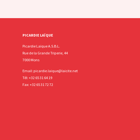
PICARDIE LAÏQUE
Picardie Laïque A.S.B.L.
Rue de la Grande Triperie, 44
7000 Mons
Email:
picardie.laique@laicite.net
Tél:
+32 65 31 64 19
Fax: +32 65 31 72 72