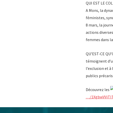
QUI EST LE COL
A Mons, la dyn
féministes, synd
8 mars, la journ
actions diverses
femmes dans la 
QU’EST-CE QU’ON
témoignent d’un
l’exclusion et à
publics précari
Découvrez les
…/1XgbwVViTI