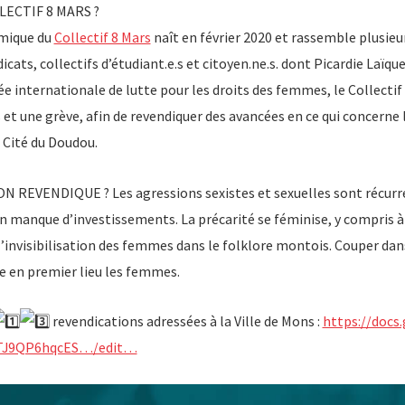
LECTIF 8 MARS ?
amique du
Collectif 8 Mars
naît en février 2020 et rassemble plusieu
icats, collectifs d’étudiant.e.s et citoyen.ne.s. dont Picardie Laïqu
ée internationale de lutte pour les droits des femmes, le Collectif
 et une grève, afin de revendiquer des avancées en ce qui concerne 
Cité du Doudou.
 REVENDIQUE ? Les agressions sexistes et sexuelles sont récurr
 manque d’investissements. La précarité se féminise, y compris à
 l’invisibilisation des femmes dans le folklore montois. Couper dans
se en premier lieu les femmes.
revendications adressées à la Ville de Mons :
https://docs
TJ9QP6hqcES…/edit…