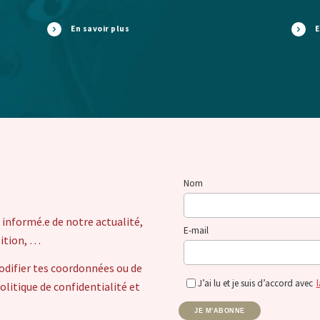
En savoir plus
E
Nom
 informé.e de notre actualité,
E-mail
sition, …
odifier tes coordonnées ou de
J’ai lu et je suis d’accord avec
l
itique de confidentialité et
JE M'ABONNE