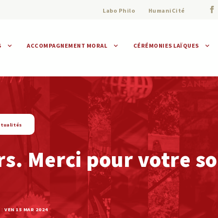
Labo Philo
HumaniCité
S
ACCOMPAGNEMENT MORAL
CÉRÉMONIES LAÏQUES
Assistance morale
Individuelle
Collective
tualités
s. Merci pour votre s
 :
VEN 15 MAR 2024