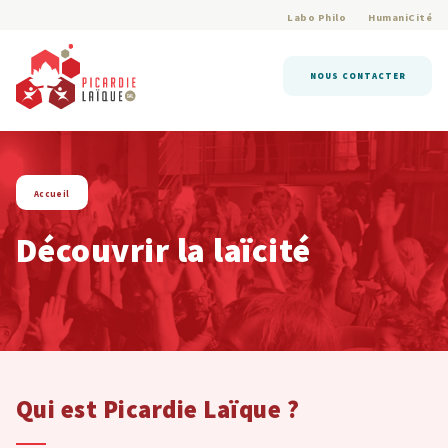
Labo Philo
HumaniCité
NOUS CONTACTER
Accueil
Découvrir la laïcité
Qui est Picardie Laïque ?