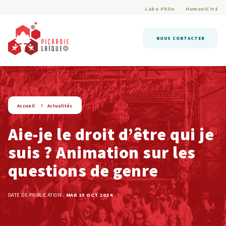
Labo Philo
HumaniCité
NOUS CONTACTER
string(9) « actualite »
Accueil
Actualités
Aie-je le droit d’être qui je
suis ? Animation sur les
questions de genre
DATE DE PUBLICATION :
MAR 15 OCT 2024