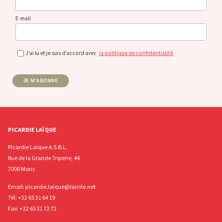
E-mail
J’ai lu et je suis d’accord avec
la politique de confidentialité
JE M'ABONNE
PICARDIE LAÏQUE
Picardie Laïque A.S.B.L.
Rue de la Grande Triperie, 44
7000 Mons
Email:
picardie.laique@laicite.net
Tél:
+32 65 31 64 19
Fax: +32 65 31 72 72