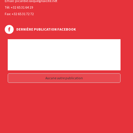
Email:
picardie.laique@laicite.net
Tél:
+32 65 31 64 19
Fax: +32 65 31 72 72
DERNIÈRE PUBLICATION FACEBOOK
Aucune autre publication