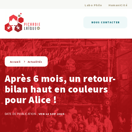
Labo Philo
HumaniCité
NOUS CONTACTER
string(9) « actualite »
Accueil
Actualités
Après 6 mois, un retour-
bilan haut en couleurs
pour Alice !
DATE DE PUBLICATION :
VEN 12 SEP 2025