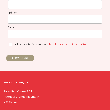
Prénom
E-mail
J’ai lu et je suis d’accord avec
la politique de confidentialité
JE M'ABONNE
PICARDIE LAÏQUE
Picardie Laïque A.S.B.L.
Rue de la Grande Triperie, 44
7000 Mons