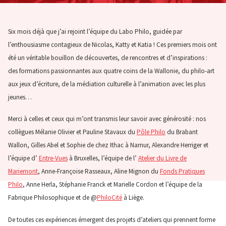
Six mois déjà que j’ai rejoint l’équipe du Labo Philo, guidée par
l’enthousiasme contagieux de Nicolas, Katty et Katia ! Ces premiers mois ont
été un véritable
bouillon de découvertes, de rencontres et d’inspirations :
des formations passionnantes aux quatre coins de la Wallonie, du philo-art
aux jeux d’écriture, de la médiation culturelle à l’animation avec les plus
jeunes…
Merci à celles et ceux qui m’ont transmis leur savoir avec générosité : nos
collègues Mélanie Olivier et Pauline Stavaux du
Pôle Philo
du Brabant
Wallon, Gilles Abel et Sophie de chez Ithac à Namur, Alexandre Herriger et
l’équipe d’
Entre-Vues
à Bruxelles, l’équipe de l’
Atelier du Livre de
Mariemont
, Anne-Françoise Rasseaux, Aline Mignon du
Fonds Pratiques
Philo
, Anne Herla, Stéphanie Franck et Marielle Cordon et l’équipe de la
Fabrique Philosophique et de @
PhiloCité
à Liège.
De toutes ces expériences émergent des projets d’ateliers qui prennent forme