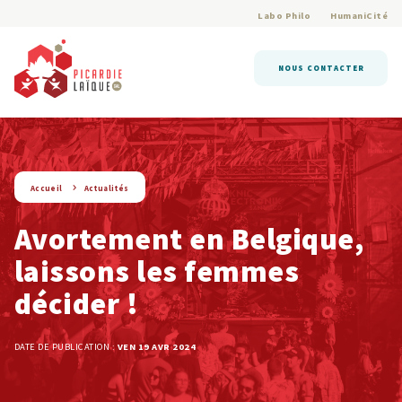
Labo Philo
HumaniCité
NOUS CONTACTER
string(9) « actualite »
Accueil
Actualités
Avortement en Belgique,
laissons les femmes
décider !
DATE DE PUBLICATION :
VEN 19 AVR 2024