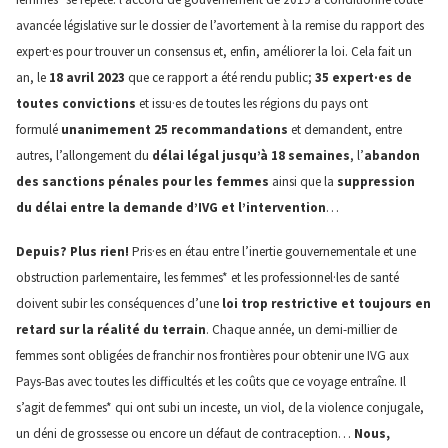
avancée législative sur le dossier de l’avortement à la remise du rapport des
expert·es pour trouver un consensus et, enfin, améliorer la loi. Cela fait un
an, le
18 avril 2023
que ce rapport a été rendu public;
35 expert·es de
toutes convictions
et issu·es de toutes les régions du pays ont
formulé
unanimement 25 recommandations
et demandent, entre
autres, l’allongement du
délai légal jusqu’à 18 semaines
, l’
abandon
des sanctions pénales pour les femmes
ainsi que la
suppression
du délai entre la demande d’IVG et l’intervention
…
Depuis? Plus rien!
Pris·es en étau entre l’inertie gouvernementale et une
obstruction parlementaire, les femmes* et les professionnel·les de santé
doivent subir les conséquences d’une
loi trop restrictive et toujours en
retard sur la réalité du terrain
. Chaque année, un demi-millier de
femmes sont obligées de franchir nos frontières pour obtenir une IVG aux
Pays-Bas avec toutes les difficultés et les coûts que ce voyage entraîne. Il
s’agit de femmes* qui ont subi un inceste, un viol, de la violence conjugale,
un déni de grossesse ou encore un défaut de contraception…
Nous,