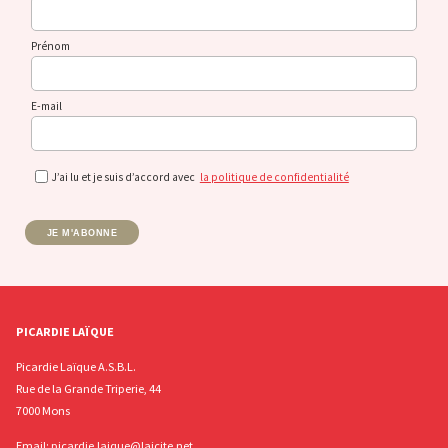
Prénom
E-mail
J’ai lu et je suis d’accord avec
la politique de confidentialité
JE M'ABONNE
PICARDIE LAÏQUE
Picardie Laïque A.S.B.L.
Rue de la Grande Triperie, 44
7000 Mons
Email:
picardie.laique@laicite.net