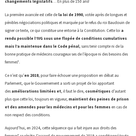
changements législatifs
… En plus de 150 ans!
La première avancée est celle de
la loi de 1990
, votée après de longues et
pénibles négociations politiques et marquée par le refus du roi Baudouin de
signer ce texte, ce qui constitue une entorse à la Constitution. Cette loi
a
rendu possible l’IVG sous une flopée de conditions cumulatives
mais l’a maintenue dans le Code pénal
, sans tenir compte ni de la
bonne pratique de médecins courageux·ses de l’époque ni des besoins des
femmes*.
Ce n’est qu’
en 2018
, pour faire échouer une proposition en débat au
Parlement, que le Gouvernement a sorti un projet de loi apportant
des
améliorations limitées et
, il faut le dire,
cosmétiques
d’autant
plus que cette loi, toujours en vigueur,
maintient des peines de prison
et des amendes pour les médecins et pour les femmes
en cas de
non respect des conditions.
Aujourd’hui, en 2024, cette séquence qui a fait injure aux droits des
femmes* se répète: l’accord de gouvernement de 2019 a conditionné toute