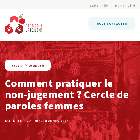
Labo Philo
HumaniCité
NOUS CONTACTER
string(9) « actualite »
Accueil
Actualités
Comment pratiquer le
non-jugement ? Cercle de
paroles femmes
DATE DE PUBLICATION :
JEU 28 NOV 2024