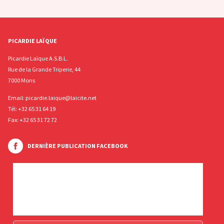
PICARDIE LAÏQUE
Picardie Laïque A.S.B.L.
Rue de la Grande Triperie, 44
7000 Mons
Email:
picardie.laique@laicite.net
Tél:
+32 65 31 64 19
Fax: +32 65 31 72 72
DERNIÈRE PUBLICATION FACEBOOK