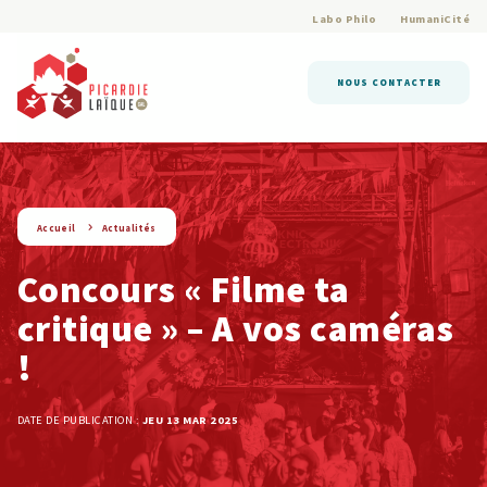
Labo Philo
HumaniCité
NOUS CONTACTER
string(9) « actualite »
Accueil
Actualités
Concours « Filme ta
critique » – A vos caméras
!
DATE DE PUBLICATION :
JEU 13 MAR 2025