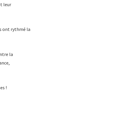
t leur
s ont rythmé la
ntre la
ance,
es !