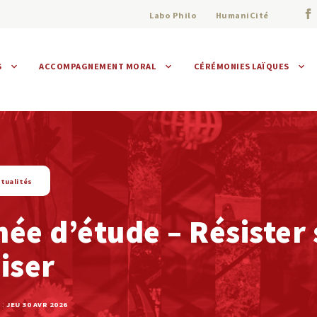
Labo Philo
HumaniCité
S
ACCOMPAGNEMENT MORAL
CÉRÉMONIES LAÏQUES
Assistance morale
Individuelle
Collective
tualités
ée d’étude – Résister
iser
 :
JEU 30 AVR 2026