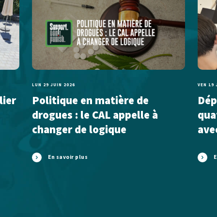
LUN 29 JUIN 2026
VEN 19 
lier
Politique en matière de
Dépl
drogues : le CAL appelle à
qua
changer de logique
ave
En savoir plus
E