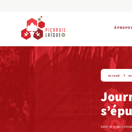
À PROPO
string(9) « actualite »
Accueil
Ac
Journ
s’épu
DATE DE PUBLICATION