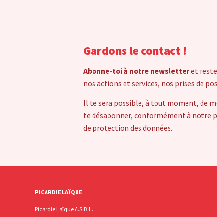
Gardons le contact !
Abonne-toi à notre newsletter
et reste
nos actions et services, nos prises de po
Il te sera possible, à tout moment, de m
te désabonner, conformément à notre pol
de protection des données.
PICARDIE LAÏQUE
Picardie Laïque A.S.B.L.