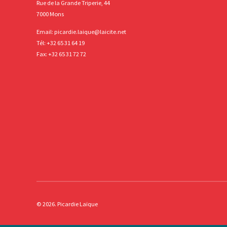
Rue de la Grande Triperie, 44
7000 Mons
Email:
picardie.laique@laicite.net
Tél:
+32 65 31 64 19
Fax: +32 65 31 72 72
© 2026. Picardie Laïque