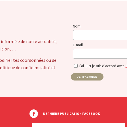
Nom
 informé.e de notre actualité,
E-mail
sition, …
odifier tes coordonnées ou de
J’ai lu et je suis d’accord avec
l
itique de confidentialité et
JE M'ABONNE
DERNIÈRE PUBLICATION FACEBOOK