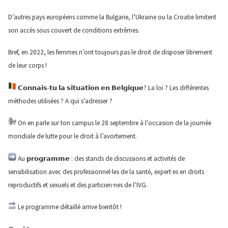
D’autres pays européens comme la Bulgarie, l’Ukraine ou la Croatie limitent
son accès sous couvert de conditions extrêmes.
Bref, en 2022, les femmes n’ont toujours pas le droit de disposer librement
de leur corps !
𝗖𝗼𝗻𝗻𝗮𝗶𝘀-𝘁𝘂 𝗹𝗮 𝘀𝗶𝘁𝘂𝗮𝘁𝗶𝗼𝗻 𝗲𝗻 𝗕𝗲𝗹𝗴𝗶𝗾𝘂𝗲? La loi ? Les différentes
méthodes utilisées ? A qui s’adresser ?
On en parle sur ton campus le 28 septembre à l’occasion de la journée
mondiale de lutte pour le droit à l’avortement.
Au 𝗽𝗿𝗼𝗴𝗿𝗮𝗺𝗺𝗲 : des stands de discussions et activités de
sensibilisation avec des professionnel·les de la santé, expert·es en droits
reproductifs et sexuels et des particien·nes de l’IVG.
Le programme détaillé arrive bientôt !