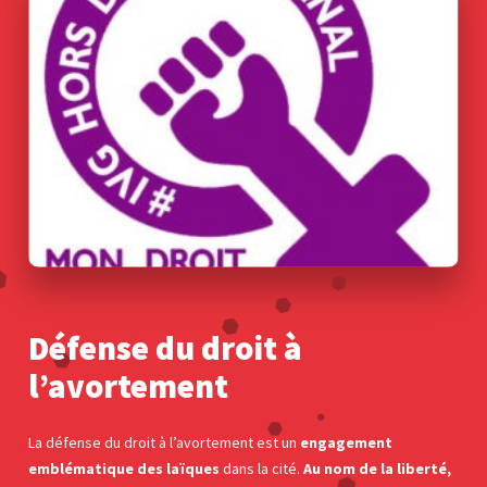
Défense du droit à
l’avortement
La défense du droit à l’avortement est un
engagement
emblématique des laïques
dans la cité.
A
u nom de la liberté,