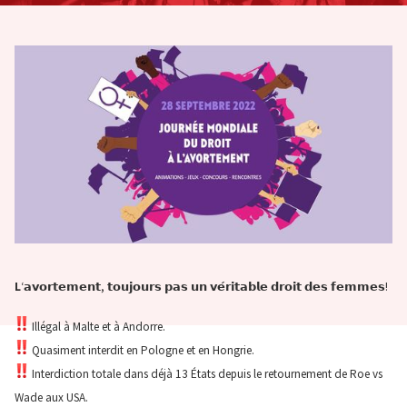
L
‘𝗮𝘃𝗼𝗿𝘁𝗲𝗺𝗲𝗻𝘁, 𝘁𝗼𝘂𝗷𝗼𝘂𝗿𝘀 𝗽𝗮𝘀 𝘂𝗻 𝘃𝗲́𝗿𝗶𝘁𝗮𝗯𝗹𝗲 𝗱𝗿𝗼𝗶𝘁 𝗱𝗲𝘀 𝗳𝗲𝗺𝗺𝗲𝘀!
Illégal à Malte et à Andorre.
Quasiment interdit en Pologne et en Hongrie.
Interdiction totale dans déjà 13 États depuis le retournement de Roe vs
Wade aux USA.