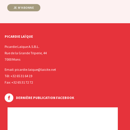
JE M'ABONNE
PICARDIE LAÏQUE
Picardie Laïque A.S.B.L.
Rue de la Grande Triperie, 44
7000 Mons
Email:
picardie.laique@laicite.net
Tél:
+32 65 31 64 19
Fax: +32 65 31 72 72
DERNIÈRE PUBLICATION FACEBOOK