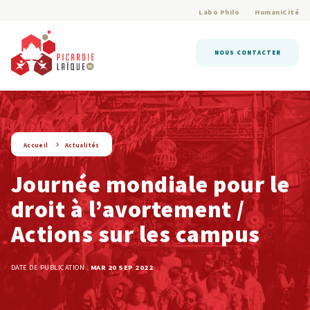
Labo Philo
HumaniCité
NOUS CONTACTER
string(9) « actualite »
Accueil
Actualités
Journée mondiale pour le
droit à l’avortement /
Actions sur les campus
DATE DE PUBLICATION :
MAR 20 SEP 2022