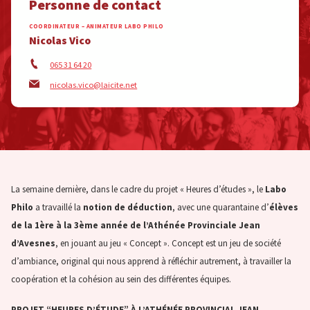
Personne de contact
COORDINATEUR – ANIMATEUR LABO PHILO
Nicolas Vico
065 31 64 20
nicolas.vico@laicite.net
La semaine dernière, dans le cadre du projet « Heures d’études », le
Labo
Philo
a travaillé la
notion de déduction
, avec une quarantaine d’
élèves
de la 1ère à la 3ème année de l’Athénée Provinciale Jean
d’Avesnes
, en jouant au jeu « Concept ». Concept est un jeu de société
d’ambiance, original qui nous apprend à réfléchir autrement, à travailler la
coopération et la cohésion au sein des différentes équipes.
PROJET “HEURES D’ÉTUDE” À L’ATHÉNÉE PROVINCIAL JEAN