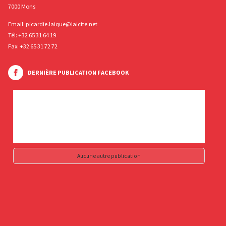
7000 Mons
Email:
picardie.laique@laicite.net
Tél:
+32 65 31 64 19
Fax: +32 65 31 72 72
DERNIÈRE PUBLICATION FACEBOOK
Aucune autre publication