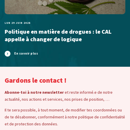
LUN 29 JUIN 2026
Politique en matière de drogues : le CAL
appelle à changer de logique
En savoir plus
Gardons le contact !
Abonne-toi à notre newsletter
et reste informé.e de notre
actualité, nos actions et services, nos prises de position, …
Il te sera possible, à tout moment, de modifier tes coordonnées ou
de te désabonner, conformément à notre politique de confidentialité
et de protection des données.