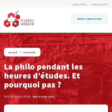
Labo Philo
HumaniCité
NOUS CONTACTER
string(9) « actualite »
Accueil
Actualités
La philo pendant les
heures d’études. Et
pourquoi pas ?
DATE DE PUBLICATION :
MAR 6 JUIN 2023