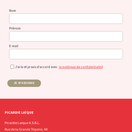
Nom
Prénom
E-mail
J’ai lu et je suis d’accord avec
la politique de confidentialité
JE M'ABONNE
PICARDIE LAÏQUE
Picardie Laïque A.S.B.L.
Rue de la Grande Triperie, 44