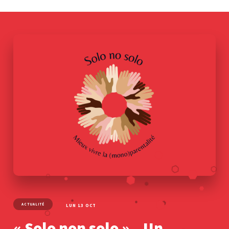
ACTUALITÉ
LUN 13 OCT
« Solo non solo » – Un