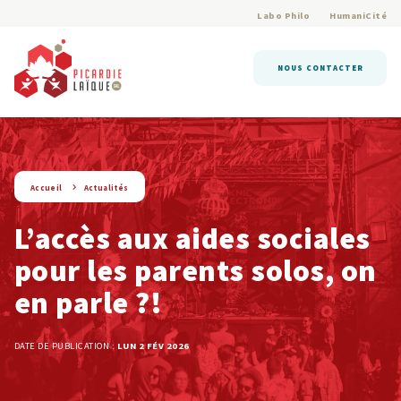
Labo Philo
HumaniCité
NOUS CONTACTER
string(9) « actualite »
Accueil
Actualités
L’accès aux aides sociales
pour les parents solos, on
en parle ?!
DATE DE PUBLICATION :
LUN 2 FÉV 2026