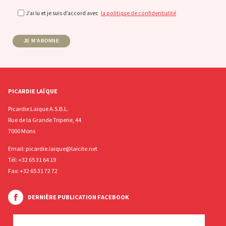
J’ai lu et je suis d’accord avec
la politique de confidentialité
JE M'ABONNE
PICARDIE LAÏQUE
Picardie Laïque A.S.B.L.
Rue de la Grande Triperie, 44
7000 Mons
Email:
picardie.laique@laicite.net
Tél:
+32 65 31 64 19
Fax: +32 65 31 72 72
DERNIÈRE PUBLICATION FACEBOOK