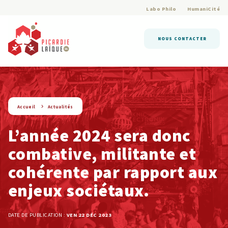
Labo Philo
HumaniCité
NOUS CONTACTER
string(9) « actualite »
Accueil
Actualités
L’année 2024 sera donc
combative, militante et
cohérente par rapport aux
enjeux sociétaux.
DATE DE PUBLICATION :
VEN 22 DÉC 2023