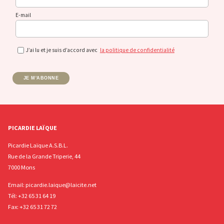
E-mail
J’ai lu et je suis d’accord avec
la politique de confidentialité
JE M'ABONNE
PICARDIE LAÏQUE
Picardie Laïque A.S.B.L.
Rue de la Grande Triperie, 44
7000 Mons
Email:
picardie.laique@laicite.net
Tél:
+32 65 31 64 19
Fax: +32 65 31 72 72