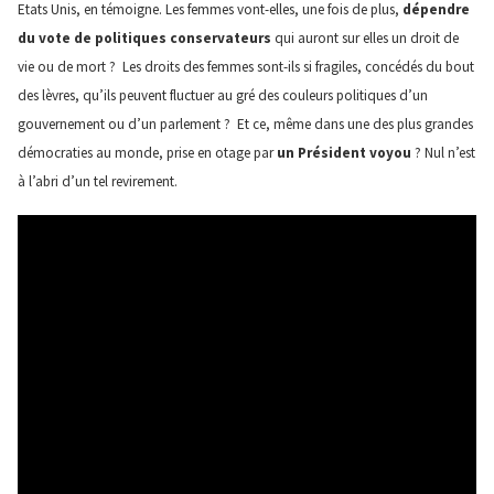
Etats Unis, en témoigne. Les femmes vont-elles, une fois de plus,
dépendre
du vote de politiques conservateurs
qui auront sur elles un droit de
vie ou de mort ? Les droits des femmes sont-ils si fragiles, concédés du bout
des lèvres, qu’ils peuvent fluctuer au gré des couleurs politiques d’un
gouvernement ou d’un parlement ? Et ce, même dans une des plus grandes
démocraties au monde, prise en otage par
un Président voyou
? Nul n’est
à l’abri d’un tel revirement.