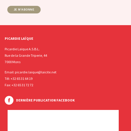
JE M'ABONNE
PICARDIE LAÏQUE
Picardie Laïque A.S.B.L.
Rue de la Grande Triperie, 44
7000 Mons
Email:
picardie.laique@laicite.net
Tél:
+32 65 31 64 19
Fax: +32 65 31 72 72
DERNIÈRE PUBLICATION FACEBOOK