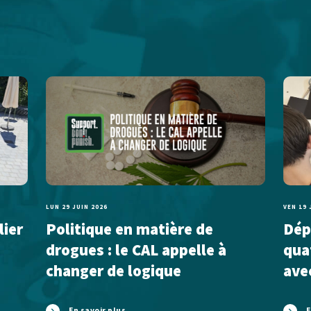
LUN 29 JUIN 2026
VEN 19 
lier
Politique en matière de
Dépl
drogues : le CAL appelle à
qua
changer de logique
ave
En savoir plus
E