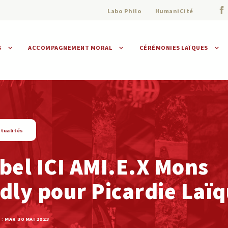
Labo Philo
HumaniCité
S
ACCOMPAGNEMENT MORAL
CÉRÉMONIES LAÏQUES
Assistance morale
Individuelle
Collective
tualités
bel ICI AMI.E.X Mons
dly pour Picardie Laï
 :
MAR 30 MAI 2023