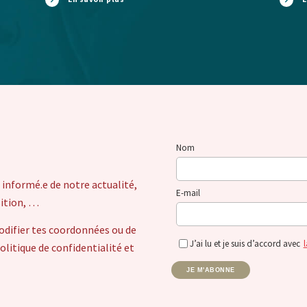
Nom
 informé.e de notre actualité,
E-mail
sition, …
odifier tes coordonnées ou de
J’ai lu et je suis d’accord avec
l
itique de confidentialité et
JE M'ABONNE