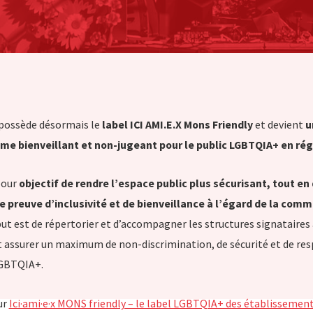
 possède désormais le
label ICI AMI.E.X Mons Friendly
et devient
u
me bienveillant et non-jugeant pour le public LGBTQIA+ en ré
pour
objectif de rendre l’espace public plus sécurisant, tout en
re preuve d’inclusivité et de bienveillance à l’égard de la co
 but est de répertorier et d’accompagner les structures signataires
 assurer un maximum de non-discrimination, de sécurité et de res
GBTQIA+.
ur
Ici·ami·e·x MONS friendly – le label LGBTQIA+ des établissement