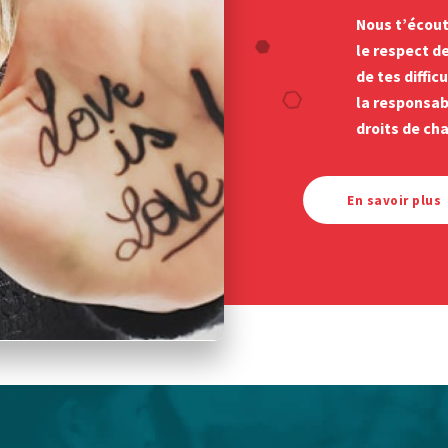
Nous t’écou
le respect de
de tes diffic
la responsab
droits de ch
En savoir plus