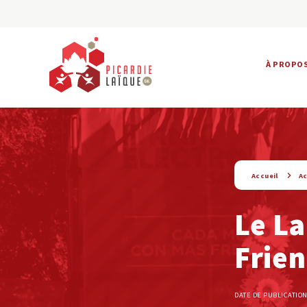
À PROPO
string(9) « actualite »
Accueil
Ac
Le La
Frien
DATE DE PUBLICATION