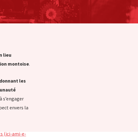
n lieu
gion montoise
.
 donnant les
mmunauté
 à s’engager
pect envers la
s (ici-ami-e-