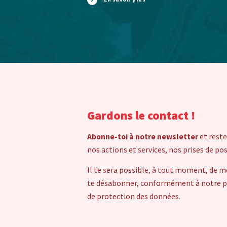
Gardons le contact !
Abonne-toi à notre newsletter
et reste
nos actions et services, nos prises de po
Il te sera possible, à tout moment, de m
te désabonner, conformément à notre pol
de protection des données.