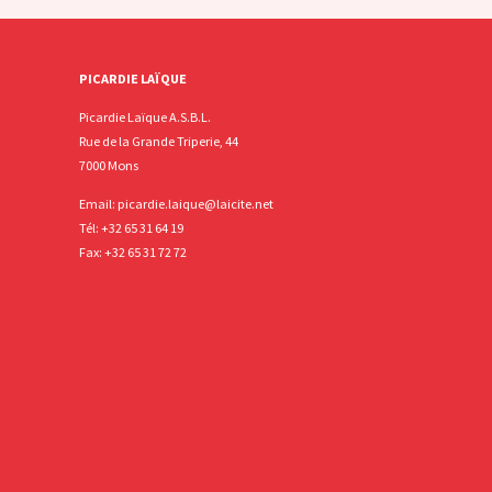
PICARDIE LAÏQUE
Picardie Laïque A.S.B.L.
Rue de la Grande Triperie, 44
7000 Mons
Email:
picardie.laique@laicite.net
Tél:
+32 65 31 64 19
Fax: +32 65 31 72 72