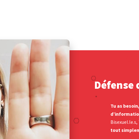
Défense d
Tu as besoin
d’informatio
Bisexuel.le.s
tout simplem