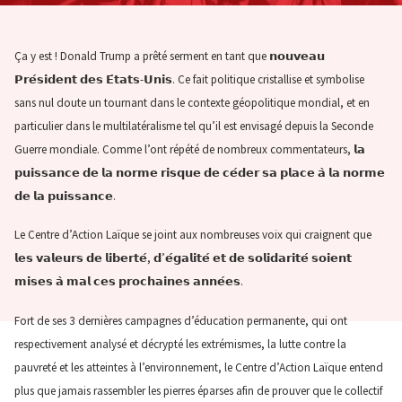
Ça y est ! Donald Trump a prêté serment en tant que 𝗻𝗼𝘂𝘃𝗲𝗮𝘂
𝗣𝗿𝗲́𝘀𝗶𝗱𝗲𝗻𝘁 𝗱𝗲𝘀 𝗘́𝘁𝗮𝘁𝘀-𝗨𝗻𝗶𝘀. Ce fait politique cristallise et symbolise
sans nul doute un tournant dans le contexte géopolitique mondial, et en
particulier dans le multilatéralisme tel qu’il est envisagé depuis la Seconde
Guerre mondiale. Comme l’ont répété de nombreux commentateurs, 𝗹𝗮
𝗽𝘂𝗶𝘀𝘀𝗮𝗻𝗰𝗲 𝗱𝗲 𝗹𝗮 𝗻𝗼𝗿𝗺𝗲 𝗿𝗶𝘀𝗾𝘂𝗲 𝗱𝗲 𝗰𝗲́𝗱𝗲𝗿 𝘀𝗮 𝗽𝗹𝗮𝗰𝗲 𝗮̀ 𝗹𝗮
𝗻𝗼𝗿𝗺𝗲
𝗱𝗲 𝗹𝗮 𝗽𝘂𝗶𝘀𝘀𝗮𝗻𝗰𝗲.
Le Centre d’Action Laïque se joint aux nombreuses voix qui craignent que
𝗹𝗲𝘀 𝘃𝗮𝗹𝗲𝘂𝗿𝘀 𝗱𝗲 𝗹𝗶𝗯𝗲𝗿𝘁𝗲́, 𝗱’𝗲́𝗴𝗮𝗹𝗶𝘁𝗲́ 𝗲𝘁 𝗱𝗲 𝘀𝗼𝗹𝗶𝗱𝗮𝗿𝗶𝘁𝗲́ 𝘀𝗼𝗶𝗲𝗻𝘁
𝗺𝗶𝘀𝗲𝘀 𝗮̀ 𝗺𝗮𝗹 𝗰𝗲𝘀 𝗽𝗿𝗼𝗰𝗵𝗮𝗶𝗻𝗲𝘀 𝗮𝗻𝗻𝗲́𝗲𝘀.
Fort de ses 3 dernières campagnes d’éducation permanente, qui ont
respectivement analysé et décrypté les extrémismes, la lutte contre la
pauvreté et les atteintes à l’environnement, le Centre d’Action Laïque entend
plus que jamais rassembler les pierres éparses afin de prouver que le collectif