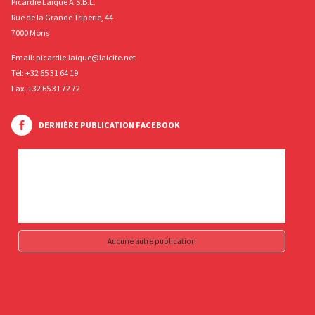
Picardie Laïque A.S.B.L.
Rue de la Grande Triperie, 44
7000 Mons
Email:
picardie.laique@laicite.net
Tél:
+32 65 31 64 19
Fax: +32 65 31 72 72
DERNIÈRE PUBLICATION FACEBOOK
Aucune autre publication