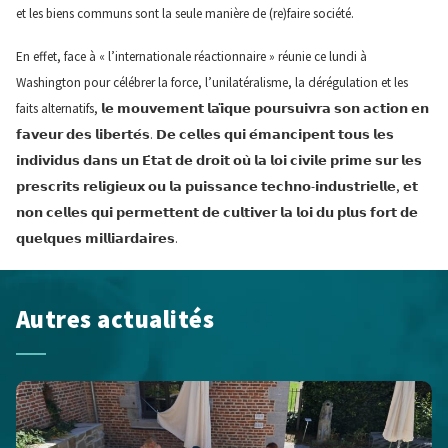
et les biens communs sont la seule manière de (re)faire société.
En effet, face à « l’internationale réactionnaire » réunie ce lundi à
Washington pour célébrer la force, l’unilatéralisme, la dérégulation et les
faits alternatifs, 𝗹𝗲 𝗺𝗼𝘂𝘃𝗲𝗺𝗲𝗻𝘁 𝗹𝗮𝗶̈𝗾𝘂𝗲 𝗽𝗼𝘂𝗿𝘀𝘂𝗶𝘃𝗿𝗮 𝘀𝗼𝗻 𝗮𝗰𝘁𝗶𝗼𝗻 𝗲𝗻
𝗳𝗮𝘃𝗲𝘂𝗿 𝗱𝗲𝘀 𝗹𝗶𝗯𝗲𝗿𝘁𝗲́𝘀. 𝗗𝗲 𝗰𝗲𝗹𝗹𝗲𝘀 𝗾𝘂𝗶 𝗲́𝗺𝗮𝗻𝗰𝗶𝗽𝗲𝗻𝘁 𝘁𝗼𝘂𝘀 𝗹𝗲𝘀
𝗶𝗻𝗱𝗶𝘃𝗶𝗱𝘂𝘀 𝗱𝗮𝗻𝘀 𝘂𝗻 𝗘́𝘁𝗮𝘁 𝗱𝗲 𝗱𝗿𝗼𝗶𝘁 𝗼𝘂̀ 𝗹𝗮 𝗹𝗼𝗶 𝗰𝗶𝘃𝗶𝗹𝗲 𝗽𝗿𝗶𝗺𝗲 𝘀𝘂𝗿 𝗹𝗲𝘀
𝗽𝗿𝗲𝘀𝗰𝗿𝗶𝘁𝘀 𝗿𝗲𝗹𝗶𝗴𝗶𝗲𝘂𝘅 𝗼𝘂 𝗹𝗮 𝗽𝘂𝗶𝘀𝘀𝗮𝗻𝗰𝗲 𝘁𝗲𝗰𝗵𝗻𝗼-𝗶𝗻𝗱𝘂𝘀𝘁𝗿𝗶𝗲𝗹𝗹𝗲, 𝗲𝘁
𝗻𝗼𝗻 𝗰𝗲𝗹𝗹𝗲𝘀 𝗾𝘂𝗶 𝗽𝗲𝗿𝗺𝗲𝘁𝘁𝗲𝗻𝘁 𝗱𝗲 𝗰𝘂𝗹𝘁𝗶𝘃𝗲𝗿 𝗹𝗮 𝗹𝗼𝗶 𝗱𝘂 𝗽𝗹𝘂𝘀 𝗳𝗼𝗿𝘁 𝗱𝗲
𝗾𝘂𝗲𝗹𝗾𝘂𝗲𝘀 𝗺𝗶𝗹𝗹𝗶𝗮𝗿𝗱𝗮𝗶𝗿𝗲𝘀.
Autres actualités