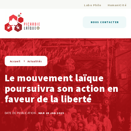
Labo Philo
HumaniCité
NOUS CONTACTER
string(9) « actualite »
Accueil
Actualités
Le mouvement laïque
poursuivra son action en
faveur de la liberté
DATE DE PUBLICATION :
MAR 28 JAN 2025