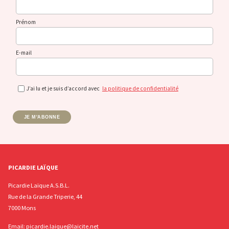
Prénom
E-mail
J’ai lu et je suis d’accord avec
la politique de confidentialité
JE M'ABONNE
PICARDIE LAÏQUE
Picardie Laïque A.S.B.L.
Rue de la Grande Triperie, 44
7000 Mons
Email:
picardie.laique@laicite.net