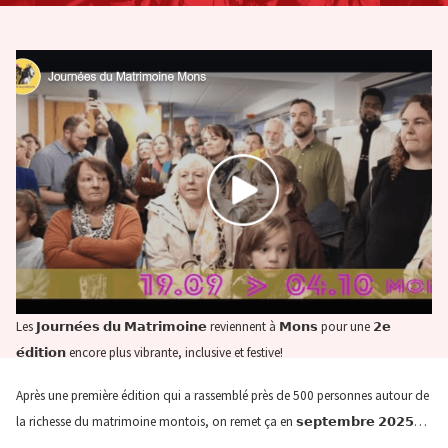
Les 𝗝𝗼𝘂𝗿𝗻𝗲́𝗲𝘀 𝗱𝘂 𝗠𝗮𝘁𝗿𝗶𝗺𝗼𝗶𝗻𝗲 reviennent à 𝗠𝗼𝗻𝘀 pour une 𝟮𝗲
𝗲́𝗱𝗶𝘁𝗶𝗼𝗻 encore plus vibrante, inclusive et festive!
Après une première édition qui a rassemblé près de 500 personnes autour de
la richesse du matrimoine montois, on remet ça en 𝘀𝗲𝗽𝘁𝗲𝗺𝗯𝗿𝗲 𝟮𝟬𝟮𝟱…