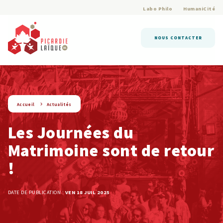
Labo Philo
HumaniCité
NOUS CONTACTER
string(9) « actualite »
Accueil
Actualités
Les Journées du
Matrimoine sont de retour
!
DATE DE PUBLICATION :
VEN 18 JUIL 2025