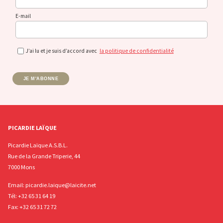
E-mail
J’ai lu et je suis d’accord avec
la politique de confidentialité
JE M'ABONNE
PICARDIE LAÏQUE
Picardie Laïque A.S.B.L.
Rue de la Grande Triperie, 44
7000 Mons
Email:
picardie.laique@laicite.net
Tél:
+32 65 31 64 19
Fax: +32 65 31 72 72