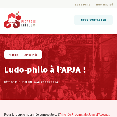
Labo Philo
HumaniCité
NOUS CONTACTER
string(9) « actualite »
Accueil
Actualités
Ludo-philo à l’APJA !
DATE DE PUBLICATION :
MAR 17 SEP 2024
Pour la deuxième année consécutive, l’
Athénée Provinciale Jean d’Avesnes