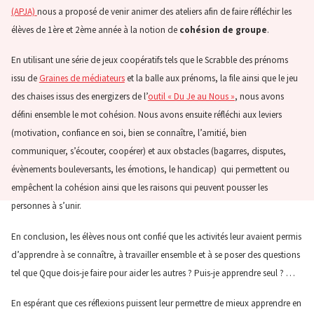
(APJA)
nous a proposé de venir animer des ateliers afin de faire réfléchir les
élèves de 1
ère
et 2
ème
année à la notion de
cohésion de groupe
.
En utilisant une série de jeux coopératifs tels que le Scrabble des prénoms
issu de
Graines de médiateurs
et la balle aux prénoms, la file ainsi que le jeu
des chaises issus des energizers de l’
outil « Du Je au Nous »
, nous avons
défini ensemble le mot cohésion. Nous avons ensuite réfléchi aux leviers
(motivation, confiance en soi, bien se connaître, l’amitié, bien
communiquer, s’écouter, coopérer) et aux obstacles (bagarres, disputes,
évènements bouleversants, les émotions, le handicap) qui permettent ou
empêchent la cohésion ainsi que les raisons qui peuvent pousser les
personnes à s’unir.
En conclusion, les élèves nous ont confié que les activités leur avaient permis
d’apprendre à se connaître, à travailler ensemble et à se poser des questions
tel que Qque dois-je faire pour aider les autres ? Puis-je apprendre seul ? …
En espérant que ces réflexions puissent leur permettre de mieux apprendre en