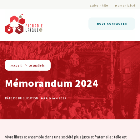
Labo Philo
HumaniCité
NOUS CONTACTER
string(9) « actualite »
Accueil
Actualités
Mémorandum 2024
DATE DE PUBLICATION :
MAR 9 JAN 2024
Vivre libres et ensemble dans une société plus juste et fraternelle : telle est