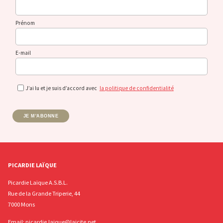
Prénom
E-mail
J’ai lu et je suis d’accord avec
la politique de confidentialité
JE M'ABONNE
PICARDIE LAÏQUE
Picardie Laïque A.S.B.L.
Rue de la Grande Triperie, 44
7000 Mons
Email:
picardie.laique@laicite.net