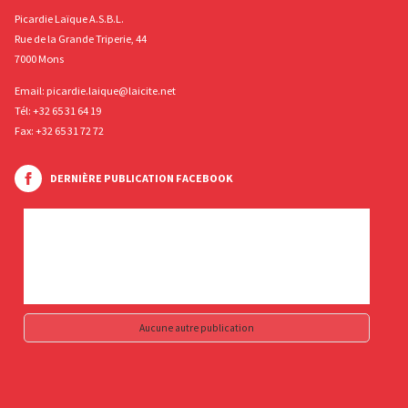
Picardie Laïque A.S.B.L.
Rue de la Grande Triperie, 44
7000 Mons
Email:
picardie.laique@laicite.net
Tél:
+32 65 31 64 19
Fax: +32 65 31 72 72
DERNIÈRE PUBLICATION FACEBOOK
Aucune autre publication