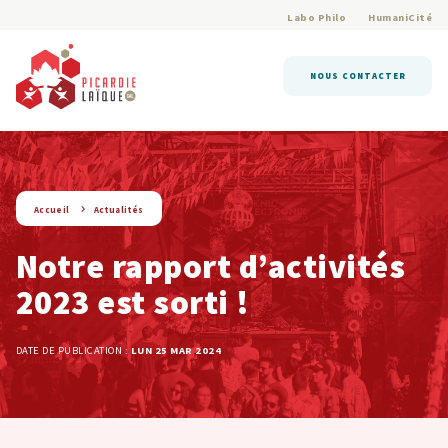
Labo Philo
HumaniCité
NOUS CONTACTER
string(9) « actualite »
Accueil
Actualités
Notre rapport d’activités
2023 est sorti !
DATE DE PUBLICATION :
LUN 25 MAR 2024