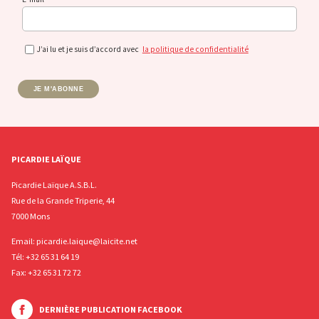
J’ai lu et je suis d’accord avec
la politique de confidentialité
JE M'ABONNE
PICARDIE LAÏQUE
Picardie Laïque A.S.B.L.
Rue de la Grande Triperie, 44
7000 Mons
Email:
picardie.laique@laicite.net
Tél:
+32 65 31 64 19
Fax: +32 65 31 72 72
DERNIÈRE PUBLICATION FACEBOOK