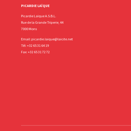
PICARDIE LAÏQUE
Picardie Laïque A.S.B.L.
Rue de la Grande Triperie, 44
7000 Mons
Email:
picardie.laique@laicite.net
Tél:
+32 65 31 64 19
Fax: +32 65 31 72 72