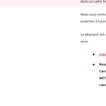
dans un cadre b
Nous vous invit
ouvertes à toute
Le dépliant est 
vous.
Cons
Nou
Car
0477
caro