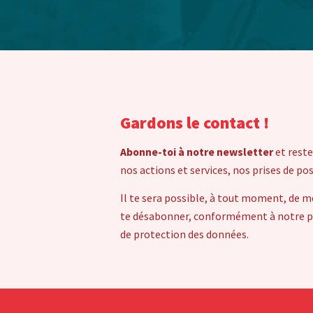
Gardons le contact !
Abonne-toi à notre newsletter
et reste
nos actions et services, nos prises de po
Il te sera possible, à tout moment, de m
te désabonner, conformément à notre pol
de protection des données.