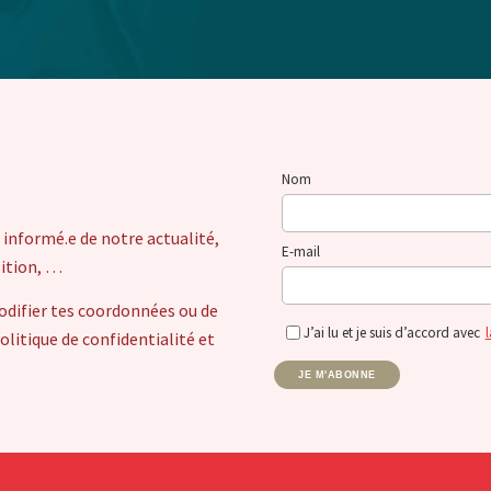
Nom
 informé.e de notre actualité,
E-mail
sition, …
odifier tes coordonnées ou de
J’ai lu et je suis d’accord avec
l
itique de confidentialité et
JE M'ABONNE