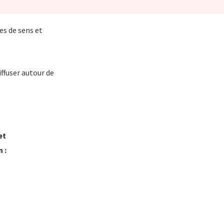
es de sens et
iffuser autour de
et
 :