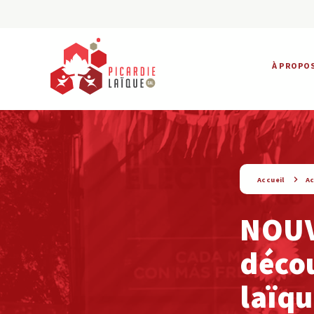
À PROPO
string(9) « actualite »
Accueil
Ac
NOUV
décou
laïq