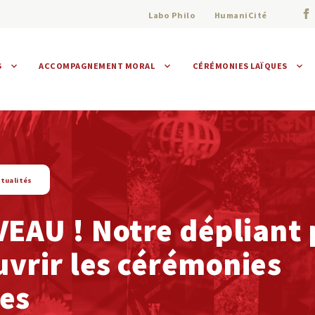
Labo Philo
HumaniCité
S
ACCOMPAGNEMENT MORAL
CÉRÉMONIES LAÏQUES
Assistance morale
Individuelle
Collective
tualités
EAU ! Notre dépliant 
vrir les cérémonies
ues