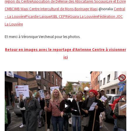
région du Centre
Association de Défense des Allocataires Sociaux
Lire et Ecrire
CMB
CIMB Wapi Centre Interculturel de Mons-Borinage Wapi
@soralia
Central
– La Louvière
Picardie Laïque
ASBL CEPRé
Gsara La Louvière
Fédération JOC
La Louvière
Et merci à Véronique Vercheval pour les photos.
Retour en images avec le reportage d’Antenne Centre à visionner
ici