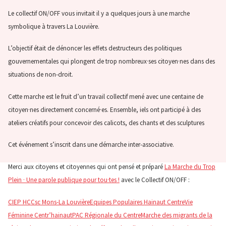
Le collectif ON/OFF vous invitait il y a quelques jours à une marche
symbolique à travers La Louvière.
L’objectif était de dénoncer les effets destructeurs des politiques
gouvernementales qui plongent de trop nombreux·ses citoyen·nes dans des
situations de non-droit.
Cette marche est le fruit d’un travail collectif mené avec une centaine de
citoyen·nes directement concerné·es. Ensemble, iels ont participé à des
ateliers créatifs pour concevoir des calicots, des chants et des sculptures
Cet événement s’inscrit dans une démarche inter-associative.
Merci aux citoyens et citoyennes qui ont pensé et préparé
La Marche du Trop
Plein · Une parole publique pour tou·tes !
avec le Collectif ON/OFF :
CIEP HC
Csc Mons-La Louvière
Equipes Populaires Hainaut Centre
Vie
Féminine Centr’hainaut
PAC Régionale du Centre
Marche des migrants de la