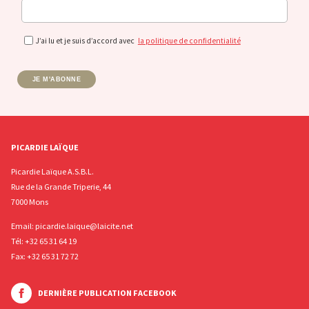
J’ai lu et je suis d’accord avec
la politique de confidentialité
JE M'ABONNE
PICARDIE LAÏQUE
Picardie Laïque A.S.B.L.
Rue de la Grande Triperie, 44
7000 Mons
Email:
picardie.laique@laicite.net
Tél:
+32 65 31 64 19
Fax: +32 65 31 72 72
DERNIÈRE PUBLICATION FACEBOOK