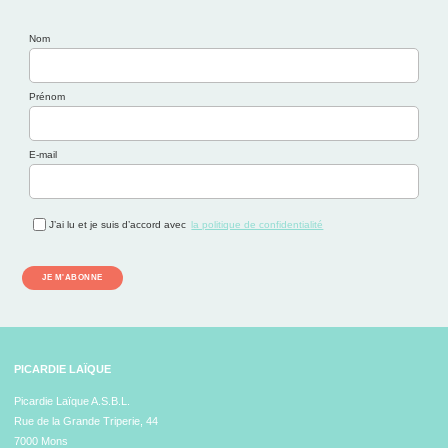
Nom
Prénom
E-mail
J’ai lu et je suis d’accord avec
la politique de confidentialité
JE M'ABONNE
PICARDIE LAÏQUE
Picardie Laïque A.S.B.L.
Rue de la Grande Triperie, 44
7000 Mons