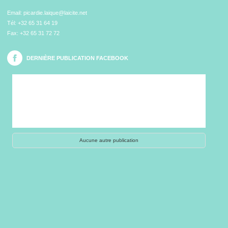
Email:
picardie.laique@laicite.net
Tél:
+32 65 31 64 19
Fax: +32 65 31 72 72
DERNIÈRE PUBLICATION FACEBOOK
Aucune autre publication