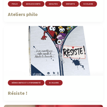
PHILO
ADOLESCENTS
ADULTES
ENFANTS
SCOLAIRE
Ateliers philo
DÉMOCRATIE ET CITOYENNETÉ
SCOLAIRE
Résiste !