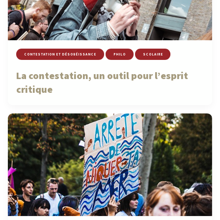
CONTESTATION ET DÉSOBÉISSANCE
PHILO
SCOLAIRE
La contestation, un outil pour l’esprit
critique