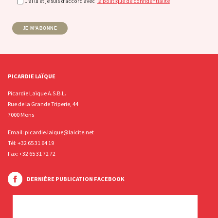
J’ai lu et je suis d’accord avec
la politique de confidentialité
JE M'ABONNE
PICARDIE LAÏQUE
Picardie Laïque A.S.B.L.
Rue de la Grande Triperie, 44
7000 Mons
Email:
picardie.laique@laicite.net
Tél:
+32 65 31 64 19
Fax: +32 65 31 72 72
DERNIÈRE PUBLICATION FACEBOOK