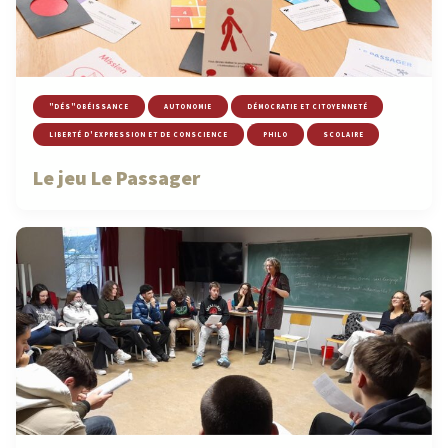
"DÉS"OBÉISSANCE
AUTONOMIE
DÉMOCRATIE ET CITOYENNETÉ
LIBERTÉ D'EXPRESSION ET DE CONSCIENCE
PHILO
SCOLAIRE
Le jeu Le Passager