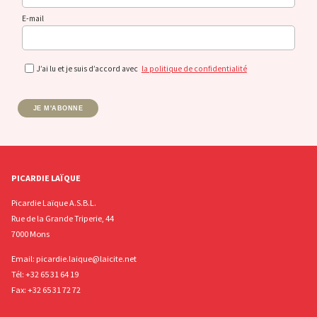
E-mail
J’ai lu et je suis d’accord avec
la politique de confidentialité
JE M'ABONNE
PICARDIE LAÏQUE
Picardie Laïque A.S.B.L.
Rue de la Grande Triperie, 44
7000 Mons
Email:
picardie.laique@laicite.net
Tél:
+32 65 31 64 19
Fax: +32 65 31 72 72