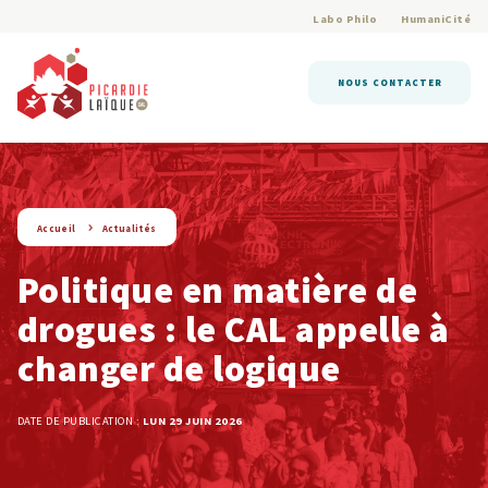
Labo Philo
HumaniCité
NOUS CONTACTER
string(9) « actualite »
Accueil
Actualités
Politique en matière de
drogues : le CAL appelle à
changer de logique
DATE DE PUBLICATION :
LUN 29 JUIN 2026