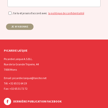
J’ai lu et je suis d’accord avec
la politique de confidentialité
JE M'ABONNE
PICARDIE LAÏQUE
Picardie Laïque A.S.B.L.
Rue de la Grande Triperie, 44
7000 Mons
Email:
picardie.laique@laicite.net
Tél:
+32 65 31 64 19
Fax: +32 65 31 72 72
DERNIÈRE PUBLICATION FACEBOOK