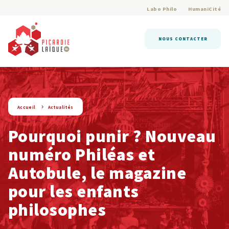
Labo Philo
HumaniCité
NOUS CONTACTER
string(9) « actualite »
Accueil
Actualités
Pourquoi punir ? Nouveau
numéro Philéas et
Autobule, le magazine
pour les enfants
philosophes