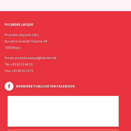
PICARDIE LAÏQUE
Picardie Laïque A.S.B.L.
Rue de la Grande Triperie, 44
7000 Mons
Email:
picardie.laique@laicite.net
Tél:
+32 65 31 64 19
Fax: +32 65 31 72 72
DERNIÈRE PUBLICATION FACEBOOK