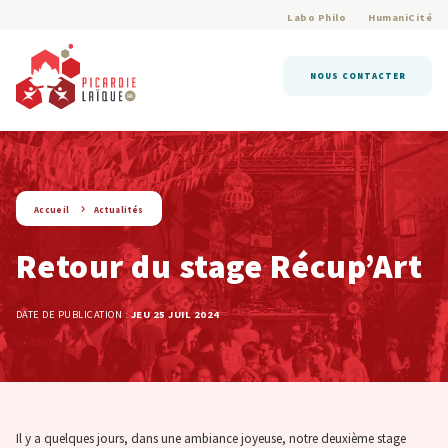
Labo Philo
HumaniCité
NOUS CONTACTER
string(9) « actualite »
Accueil
Actualités
Retour du stage Récup’Art
DATE DE PUBLICATION :
JEU 25 JUIL 2024
Il y a quelques jours, dans une ambiance joyeuse, notre deuxième stage