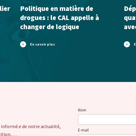
lier
Politique en matière de
Dépl
drogues : le CAL appelle à
qua
changer de logique
ave
En savoir plus
E
Nom
 informé.e de notre actualité,
E-mail
sition, …