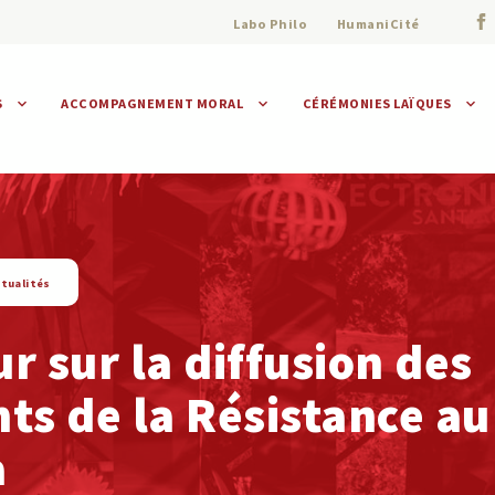
Labo Philo
HumaniCité
S
ACCOMPAGNEMENT MORAL
CÉRÉMONIES LAÏQUES
Assistance morale
Individuelle
Collective
tualités
r sur la diffusion des
ts de la Résistance au
a