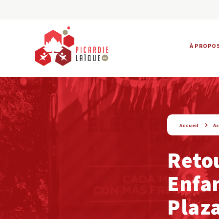
À PROPO
string(9) « actualite »
Accueil
Ac
Retou
Enfan
Plaz