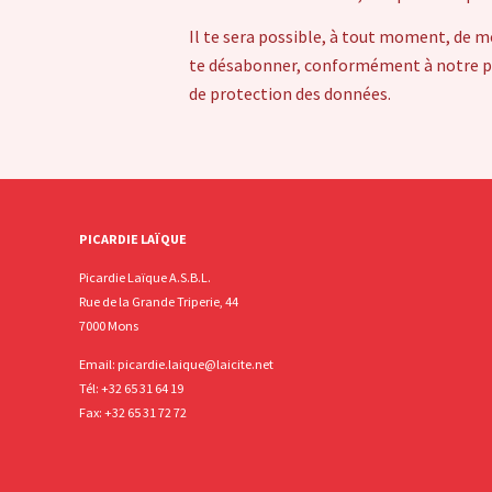
Il te sera possible, à tout moment, de m
te désabonner, conformément à notre pol
de protection des données.
PICARDIE LAÏQUE
Picardie Laïque A.S.B.L.
Rue de la Grande Triperie, 44
7000 Mons
Email:
picardie.laique@laicite.net
Tél:
+32 65 31 64 19
Fax: +32 65 31 72 72