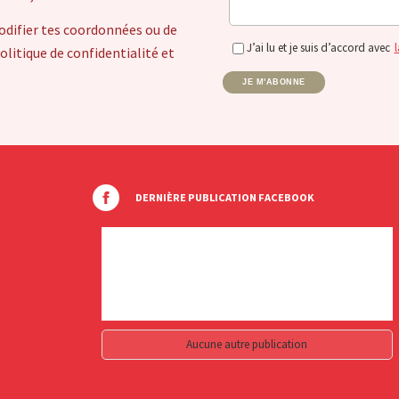
odifier tes coordonnées ou de
J’ai lu et je suis d’accord avec
l
itique de confidentialité et
JE M'ABONNE
DERNIÈRE PUBLICATION FACEBOOK
Aucune autre publication