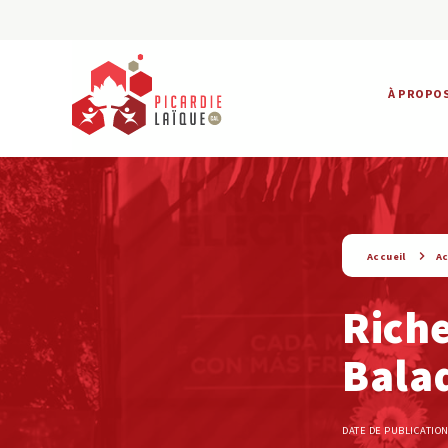
À PROPO
string(9) « actualite »
Accueil
Ac
Riche
Balad
DATE DE PUBLICATION