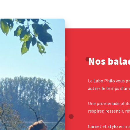
Nos bala
Le Labo Philo vous p
autres le temps d’un
Une promenade philos
respirer, ressentir, r
Carnet et stylo en m