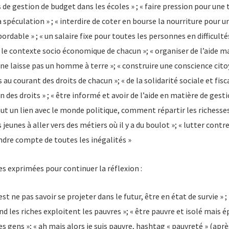
rs de gestion de budget dans les écoles » ; « faire pression pour une 
la spéculation » ; « interdire de coter en bourse la nourriture pour u
rdable » ; « un salaire fixe pour toutes les personnes en difficult
le contexte socio économique de chacun »; « organiser de l’aide ma
 ne laisse pas un homme à terre »; « construire une conscience cito
 au courant des droits de chacun »; « de la solidarité sociale et fisc
 des droits » ; « être informé et avoir de l’aide en matière de gest
faut un lien avec le monde politique, comment répartir les richesses 
 jeunes à aller vers des métiers où il y a du boulot »; « lutter contr
endre compte de toutes les inégalités »
s exprimées pour continuer la réflexion :
est ne pas savoir se projeter dans le futur, être en état de survie » ; «
d les riches exploitent les pauvres »; « être pauvre et isolé mais é
es gens »; « ah mais alors je suis pauvre, hashtag « pauvreté » (apr