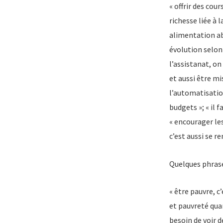
« offrir des cou
richesse liée à 
alimentation abo
évolution selon 
l’assistanat, on
et aussi être mis
l’automatisation
budgets »; « il 
« encourager les
c’est aussi se r
Quelques phrase
« être pauvre, c’
et pauvreté quan
besoin de voir d