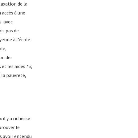
taxation de la
n accès à une
és avec
is pas de
yenne à l’école
ale,
ion des
et les aides ? »;
e la pauvreté,
 il y a richesse
prouver le
ès avoir entendu