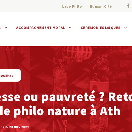
Labo Philo
HumaniCité
S
ACCOMPAGNEMENT MORAL
CÉRÉMONIES LAÏQUES
Assistance morale
Individuelle
Collective
tualités
sse ou pauvreté ? Ret
e philo nature à Ath
 :
JEU 28 NOV 2024