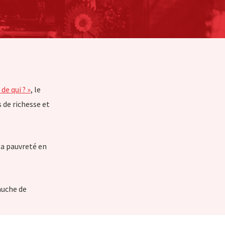
e qui ? »
, le
 de richesse et
la pauvreté en
auche de