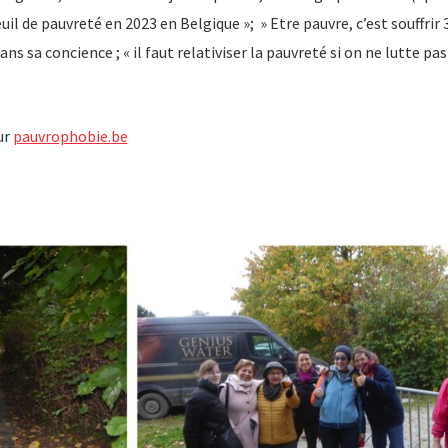
euil de pauvreté en 2023 en Belgique »; » Etre pauvre, c’est souffrir 3
ns sa concience ; « il faut relativiser la pauvreté si on ne lutte pa
ur
pauvrophobie.be