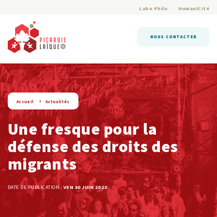
Labo Philo
HumaniCité
NOUS CONTACTER
string(9) « actualite »
Accueil
Actualités
Une fresque pour la
défense des droits des
migrants
DATE DE PUBLICATION :
VEN 30 JUIN 2023