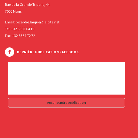
Rue de la Grande Triperie, 44
7000 Mons
Email:
picardie.laique@laicite.net
Tél:
+32 65 31 64 19
Fax: +32 65 31 72 72
DERNIÈRE PUBLICATION FACEBOOK
Aucune autre publication