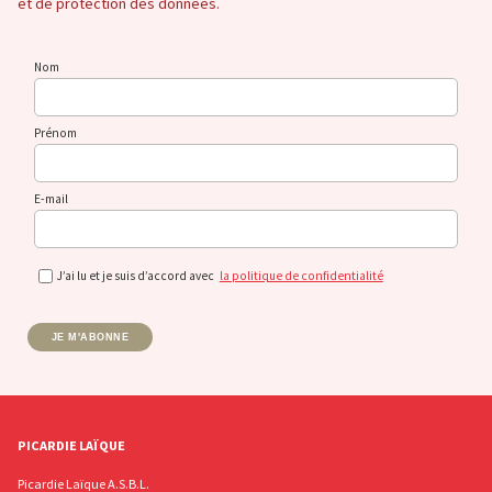
et de protection des données.
Nom
Prénom
E-mail
J’ai lu et je suis d’accord avec
la politique de confidentialité
JE M'ABONNE
PICARDIE LAÏQUE
Picardie Laïque A.S.B.L.