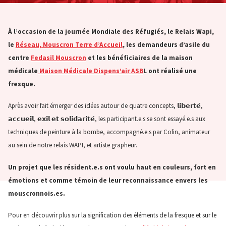
À l’occasion de la journée Mondiale des Réfugiés, le Relais Wapi,
le
Réseau, Mouscron Terre d’Accueil
, les demandeurs d’asile du
centre
Fedasil Mouscron
et les bénéficiaires de la maison
médicale
Maison Médicale Dispens’air ASB
L ont réalisé une
fresque.
Après avoir fait émerger des idées autour de quatre concepts, 𝗹𝗶𝗯𝗲𝗿𝘁𝗲́,
𝗮𝗰𝗰𝘂𝗲𝗶𝗹, 𝗲𝘅𝗶𝗹 𝗲𝘁 𝘀𝗼𝗹𝗶𝗱𝗮𝗿𝗶𝘁𝗲́, les participant.e.s se sont essayé.e.s aux
techniques de peinture à la bombe, accompagné.e.s par Colin, animateur
au sein de notre relais WAPI, et artiste grapheur.
Un projet que les résident.e.s ont voulu haut en couleurs, fort en
émotions et comme témoin de leur reconnaissance envers les
mouscronnois.es.
Pour en découvrir plus sur la signification des éléments de la fresque et sur le