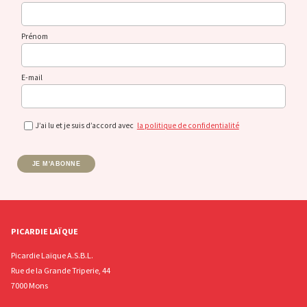
Prénom
E-mail
J’ai lu et je suis d’accord avec
la politique de confidentialité
JE M'ABONNE
PICARDIE LAÏQUE
Picardie Laïque A.S.B.L.
Rue de la Grande Triperie, 44
7000 Mons