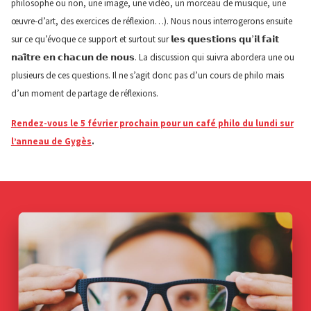
philosophe ou non, une image, une vidéo, un morceau de musique, une
œuvre-d’art, des exercices de réflexion…). Nous nous interrogerons ensuite
sur ce qu’évoque ce support et surtout sur 𝗹𝗲𝘀 𝗾𝘂𝗲𝘀𝘁𝗶𝗼𝗻𝘀 𝗾𝘂’𝗶𝗹 𝗳𝗮𝗶𝘁
𝗻𝗮𝗶̂𝘁𝗿𝗲 𝗲𝗻 𝗰𝗵𝗮𝗰𝘂𝗻 𝗱𝗲 𝗻𝗼𝘂𝘀. La discussion qui suivra abordera une ou
plusieurs de ces questions. Il ne s’agit donc pas d’un cours de philo mais
d’un moment de partage de réflexions.
Rendez-vous le 5 février prochain pour un café philo du lundi sur
l’anneau de Gygès
.