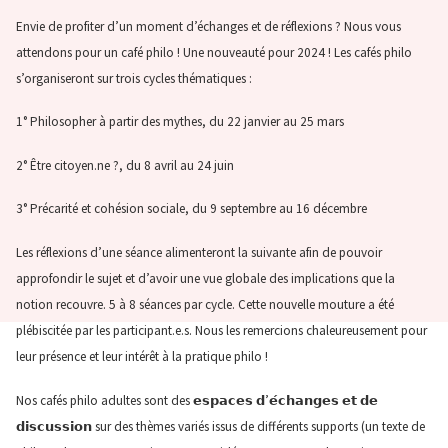
Envie de profiter d’un moment d’échanges et de réflexions ? Nous vous
attendons pour un café philo ! Une nouveauté pour 2024 ! Les cafés philo
s’organiseront sur trois cycles thématiques :
1° Philosopher à partir des mythes, du 22 janvier au 25 mars
2° Être citoyen.ne ?, du 8 avril au 24 juin
3° Précarité et cohésion sociale, du 9 septembre au 16 décembre
Les réflexions d’une séance alimenteront la suivante afin de pouvoir
approfondir le sujet et d’avoir une vue globale des implications que la
notion recouvre. 5 à 8 séances par cycle. Cette nouvelle mouture a été
plébiscitée par les participant.e.s. Nous les remercions chaleureusement pour
leur présence et leur intérêt à la pratique philo !
Nos cafés philo adultes sont des 𝗲𝘀𝗽𝗮𝗰𝗲𝘀 𝗱’𝗲́𝗰𝗵𝗮𝗻𝗴𝗲𝘀 𝗲𝘁 𝗱𝗲
𝗱𝗶𝘀𝗰𝘂𝘀𝘀𝗶𝗼𝗻
sur des thèmes variés issus de différents supports (un texte de