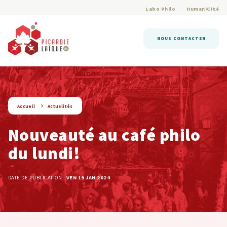
Labo Philo
HumaniCité
NOUS CONTACTER
string(9) « actualite »
Accueil
Actualités
Nouveauté au café philo
du lundi!
DATE DE PUBLICATION :
VEN 19 JAN 2024