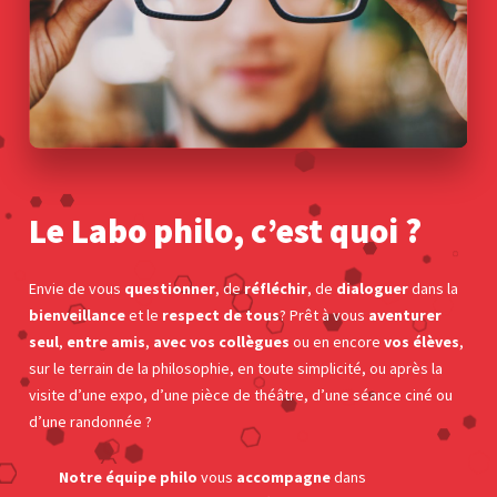
Le Labo philo, c’est quoi ?
Envie de vous
questionner
, de
réfléchir
, de
dialoguer
dans la
bienveillance
et le
respect de tous
? Prêt à vous
aventurer
seul
,
entre amis
,
avec vos collègues
ou en encore
vos élèves
,
sur le terrain de la philosophie, en toute simplicité, ou après la
visite d’une expo, d’une pièce de théâtre, d’une séance ciné ou
d’une randonnée ?
Notre équipe philo
vous
accompagne
dans