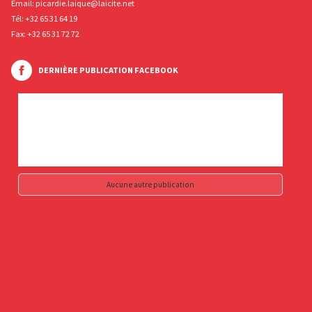
Email:
picardie.laique@laicite.net
Tél:
+32 65 31 64 19
Fax: +32 65 31 72 72
DERNIÈRE PUBLICATION FACEBOOK
Aucune autre publication