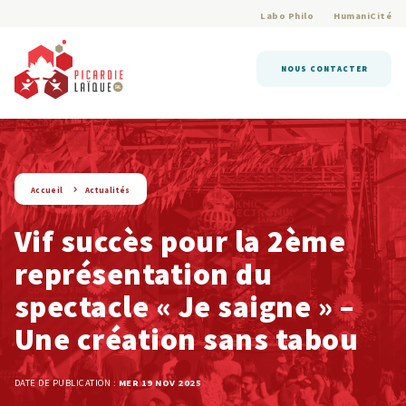
Labo Philo
HumaniCité
NOUS CONTACTER
string(9) « actualite »
Accueil
Actualités
Vif succès pour la 2ème
représentation du
spectacle « Je saigne » –
Une création sans tabou
DATE DE PUBLICATION :
MER 19 NOV 2025