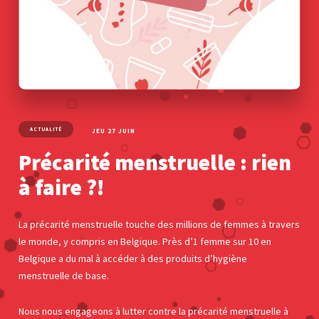
ACTUALITÉ
JEU 27 JUIN
Précarité menstruelle : rien
à faire ?!
La précarité menstruelle touche des millions de femmes à travers
le monde, y compris en Belgique. Près d’1 femme sur 10 en
Belgique a du mal à accéder à des produits d’hygiène
menstruelle de base.
Nous nous engageons à lutter contre la précarité menstruelle à