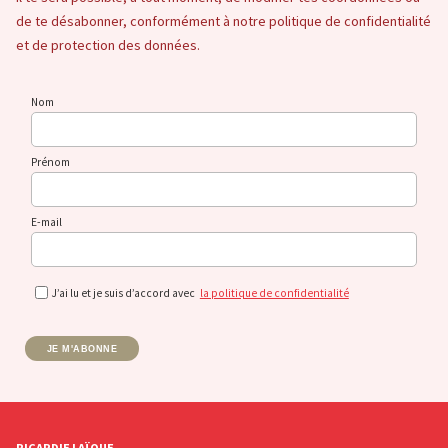
de te désabonner, conformément à notre politique de confidentialité
et de protection des données.
Nom
Prénom
E-mail
J’ai lu et je suis d’accord avec
la politique de confidentialité
JE M'ABONNE
PICARDIE LAÏQUE