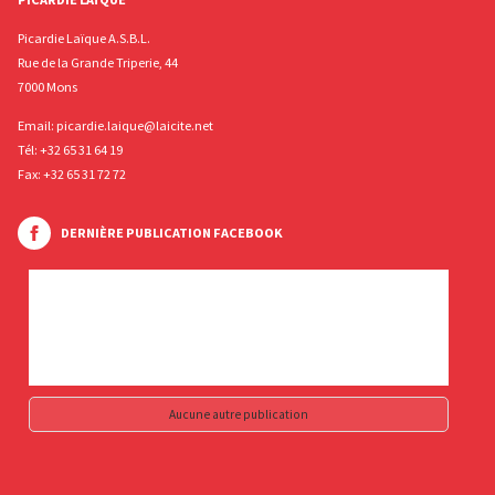
Picardie Laïque A.S.B.L.
Rue de la Grande Triperie, 44
7000 Mons
Email:
picardie.laique@laicite.net
Tél:
+32 65 31 64 19
Fax: +32 65 31 72 72
DERNIÈRE PUBLICATION FACEBOOK
Aucune autre publication