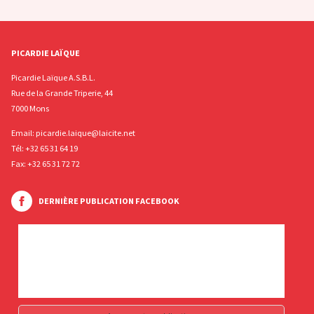
PICARDIE LAÏQUE
Picardie Laïque A.S.B.L.
Rue de la Grande Triperie, 44
7000 Mons
Email:
picardie.laique@laicite.net
Tél:
+32 65 31 64 19
Fax: +32 65 31 72 72
DERNIÈRE PUBLICATION FACEBOOK