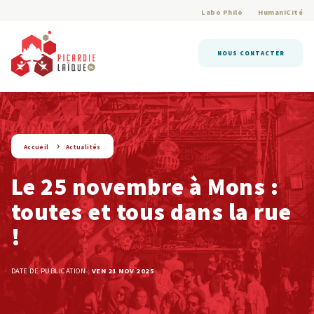
Labo Philo
HumaniCité
NOUS CONTACTER
string(9) « actualite »
Accueil
Actualités
Le 25 novembre à Mons :
toutes et tous dans la rue
!
DATE DE PUBLICATION :
VEN 21 NOV 2025