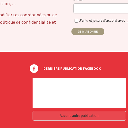
sition, …
odifier tes coordonnées ou de
J’ai lu et je suis d’accord avec
l
itique de confidentialité et
JE M'ABONNE
DERNIÈRE PUBLICATION FACEBOOK
Aucune autre publication