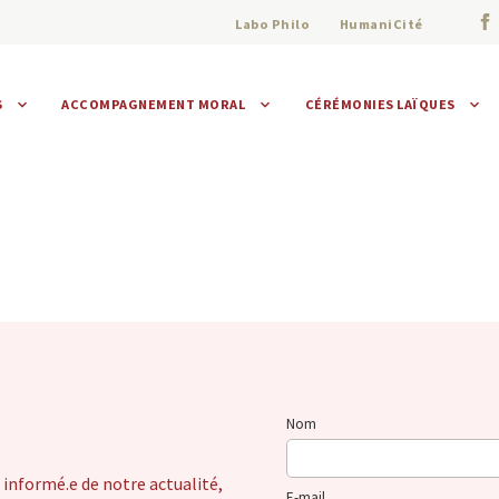
Labo Philo
HumaniCité
S
ACCOMPAGNEMENT MORAL
CÉRÉMONIES LAÏQUES
Assistance morale
Individuelle
Collective
Nom
 informé.e de notre actualité,
E-mail