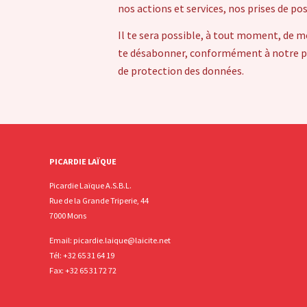
nos actions et services, nos prises de po
Il te sera possible, à tout moment, de m
te désabonner, conformément à notre pol
de protection des données.
PICARDIE LAÏQUE
Picardie Laïque A.S.B.L.
Rue de la Grande Triperie, 44
7000 Mons
Email:
picardie.laique@laicite.net
Tél:
+32 65 31 64 19
Fax: +32 65 31 72 72