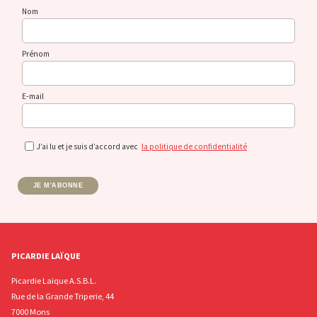
Nom
Prénom
E-mail
J’ai lu et je suis d’accord avec
la politique de confidentialité
JE M'ABONNE
PICARDIE LAÏQUE
Picardie Laïque A.S.B.L.
Rue de la Grande Triperie, 44
7000 Mons