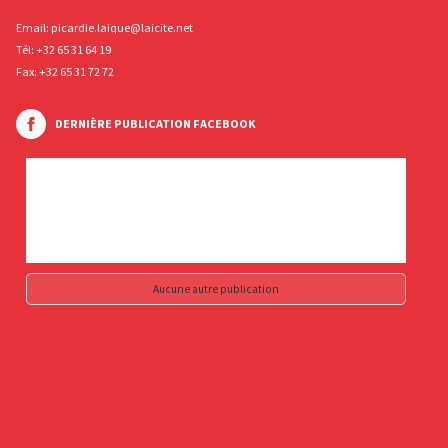
Email:
picardie.laique@laicite.net
Tél:
+32 65 31 64 19
Fax: +32 65 31 72 72
DERNIÈRE PUBLICATION FACEBOOK
Aucune autre publication