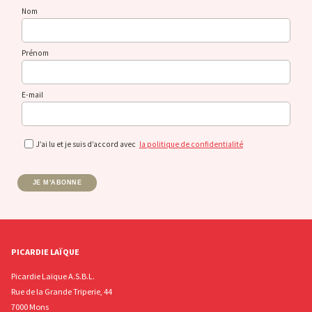
Nom
Prénom
E-mail
J’ai lu et je suis d’accord avec
la politique de confidentialité
JE M'ABONNE
PICARDIE LAÏQUE
Picardie Laïque A.S.B.L.
Rue de la Grande Triperie, 44
7000 Mons