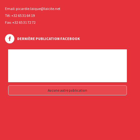
Email:
picardie.laique@laicite.net
Tél:
+32 65 31 64 19
Fax: +32 65 31 72 72
DERNIÈRE PUBLICATION FACEBOOK
Aucune autre publication