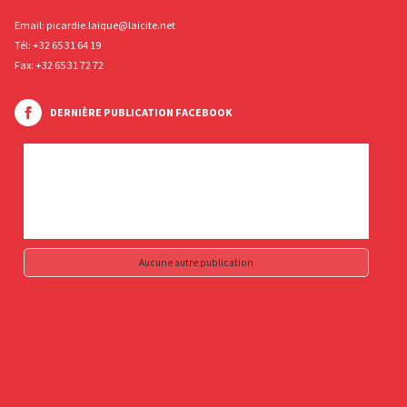
Email:
picardie.laique@laicite.net
Tél:
+32 65 31 64 19
Fax: +32 65 31 72 72
DERNIÈRE PUBLICATION FACEBOOK
Aucune autre publication