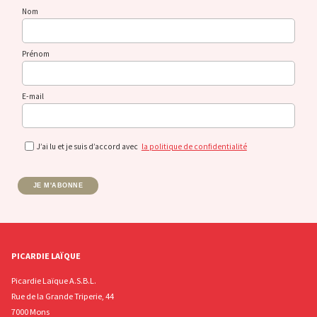
Nom
Prénom
E-mail
J’ai lu et je suis d’accord avec
la politique de confidentialité
JE M'ABONNE
PICARDIE LAÏQUE
Picardie Laïque A.S.B.L.
Rue de la Grande Triperie, 44
7000 Mons