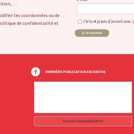
sition, …
odifier tes coordonnées ou de
J’ai lu et je suis d’accord avec
l
itique de confidentialité et
JE M'ABONNE
DERNIÈRE PUBLICATION FACEBOOK
Aucune autre publication