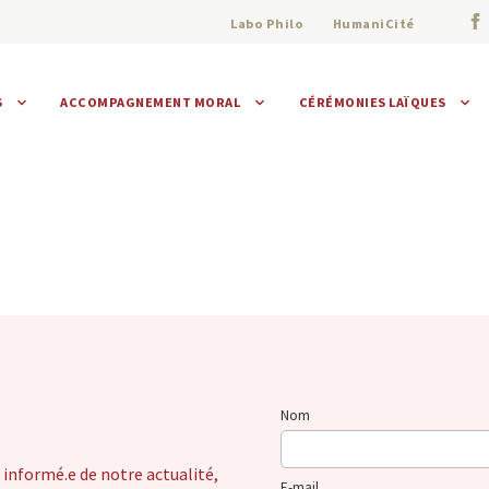
Labo Philo
HumaniCité
S
ACCOMPAGNEMENT MORAL
CÉRÉMONIES LAÏQUES
Assistance morale
Individuelle
Collective
Nom
 informé.e de notre actualité,
E-mail