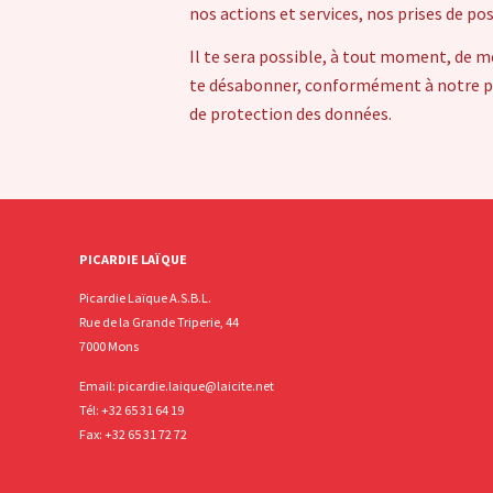
nos actions et services, nos prises de po
Il te sera possible, à tout moment, de m
te désabonner, conformément à notre pol
de protection des données.
PICARDIE LAÏQUE
Picardie Laïque A.S.B.L.
Rue de la Grande Triperie, 44
7000 Mons
Email:
picardie.laique@laicite.net
Tél:
+32 65 31 64 19
Fax: +32 65 31 72 72