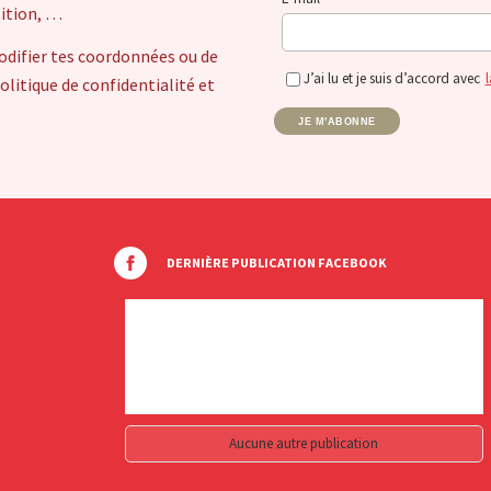
sition, …
odifier tes coordonnées ou de
J’ai lu et je suis d’accord avec
l
itique de confidentialité et
JE M'ABONNE
DERNIÈRE PUBLICATION FACEBOOK
Aucune autre publication