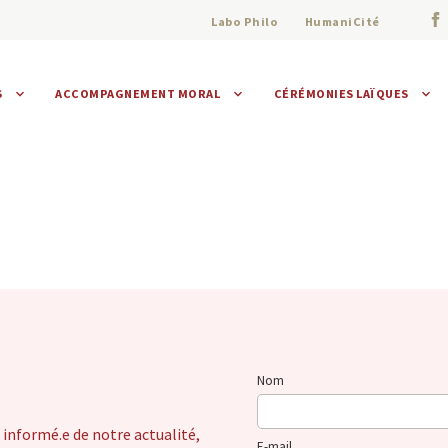
Labo Philo
HumaniCité
S
ACCOMPAGNEMENT MORAL
CÉRÉMONIES LAÏQUES
Assistance morale
Individuelle
Collective
Nom
 informé.e de notre actualité,
E-mail