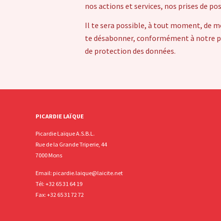
nos actions et services, nos prises de po
Il te sera possible, à tout moment, de m
te désabonner, conformément à notre pol
de protection des données.
PICARDIE LAÏQUE
Picardie Laïque A.S.B.L.
Rue de la Grande Triperie, 44
7000 Mons
Email:
picardie.laique@laicite.net
Tél:
+32 65 31 64 19
Fax: +32 65 31 72 72