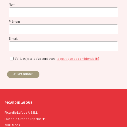
Nom
Prénom
E-mail
J’ai lu et je suis d’accord avec
la politique de confidentialité
JE M'ABONNE
PICARDIE LAÏQUE
Picardie Laïque A.S.B.L.
Rue de la Grande Triperie, 44
7000 Mons