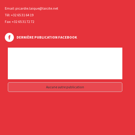
Email:
picardie.laique@laicite.net
Tél:
+32 65 31 64 19
Fax: +32 65 31 72 72
DERNIÈRE PUBLICATION FACEBOOK
Aucune autre publication