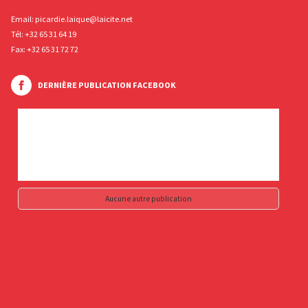
Email:
picardie.laique@laicite.net
Tél:
+32 65 31 64 19
Fax: +32 65 31 72 72
DERNIÈRE PUBLICATION FACEBOOK
Aucune autre publication