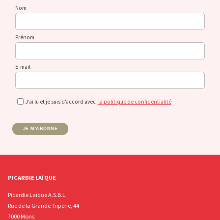
Nom
Prénom
E-mail
J’ai lu et je suis d’accord avec
la politique de confidentialité
JE M'ABONNE
PICARDIE LAÏQUE
Picardie Laïque A.S.B.L.
Rue de la Grande Triperie, 44
7000 Mons