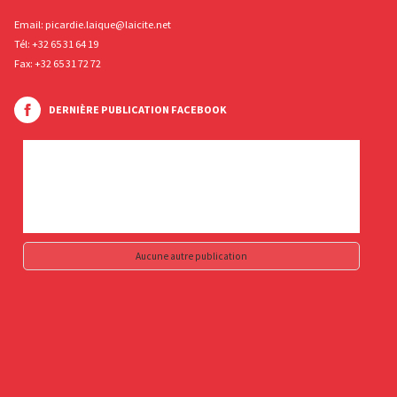
Email:
picardie.laique@laicite.net
Tél:
+32 65 31 64 19
Fax: +32 65 31 72 72
DERNIÈRE PUBLICATION FACEBOOK
Aucune autre publication