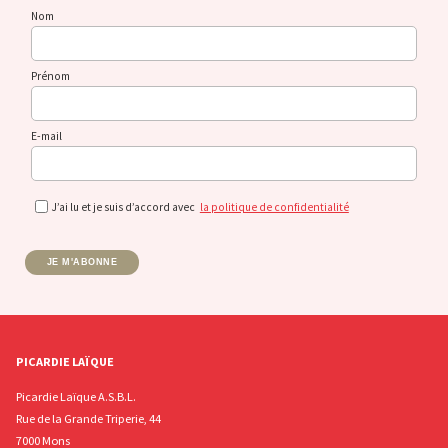
Nom
Prénom
E-mail
J’ai lu et je suis d’accord avec
la politique de confidentialité
JE M'ABONNE
PICARDIE LAÏQUE
Picardie Laïque A.S.B.L.
Rue de la Grande Triperie, 44
7000 Mons