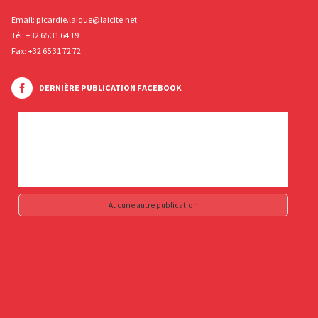
Email:
picardie.laique@laicite.net
Tél:
+32 65 31 64 19
Fax: +32 65 31 72 72
DERNIÈRE PUBLICATION FACEBOOK
Aucune autre publication