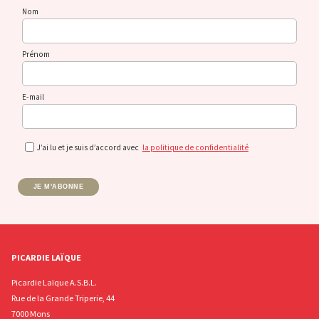
Nom
Prénom
E-mail
J’ai lu et je suis d’accord avec
la politique de confidentialité
JE M'ABONNE
PICARDIE LAÏQUE
Picardie Laïque A.S.B.L.
Rue de la Grande Triperie, 44
7000 Mons