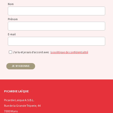
Nom
Prénom
E-mail
J’ai lu et je suis d’accord avec
la politique de confidentialité
JE M'ABONNE
PICARDIE LAÏQUE
Picardie Laïque A.S.B.L.
Rue de la Grande Triperie, 44
7000 Mons