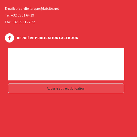
Email:
picardie.laique@laicite.net
Tél:
+32 65 31 64 19
Fax: +32 65 31 72 72
DERNIÈRE PUBLICATION FACEBOOK
Aucune autre publication