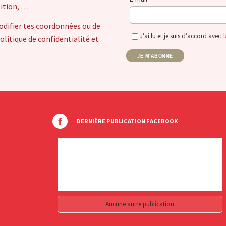
sition, …
odifier tes coordonnées ou de
J’ai lu et je suis d’accord avec
l
itique de confidentialité et
JE M'ABONNE
DERNIÈRE PUBLICATION FACEBOOK
Aucune autre publication