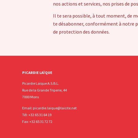
nos actions et services, nos prises de po
Il te sera possible, à tout moment, de m
te désabonner, conformément à notre pol
de protection des données.
PICARDIE LAÏQUE
Picardie Laïque A.S.B.L.
Rue de la Grande Triperie, 44
7000 Mons
Email:
picardie.laique@laicite.net
Tél:
+32 65 31 64 19
Fax: +32 65 31 72 72