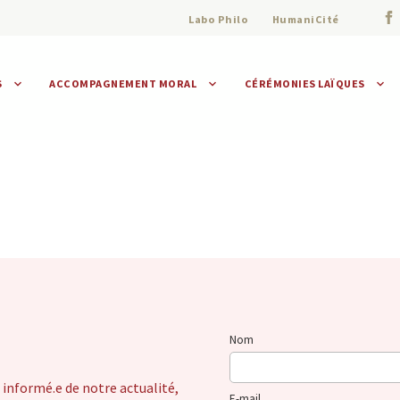
Labo Philo
HumaniCité
S
ACCOMPAGNEMENT MORAL
CÉRÉMONIES LAÏQUES
Assistance morale
Individuelle
Collective
Nom
 informé.e de notre actualité,
E-mail